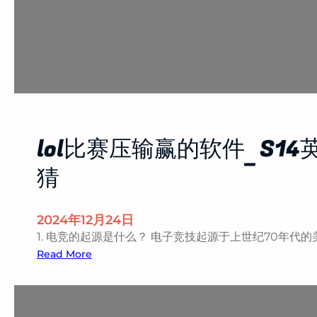
围
_
S
1
4
英
雄
联
盟
lol比赛压输赢的软件_S1
全
猜
球
总
决
2024年12月24日
赛
1. 电竞的起源是什么？ 电子竞技起源于上世纪70年
电
：
Read More
竞
l
赛
o
事
l
竞