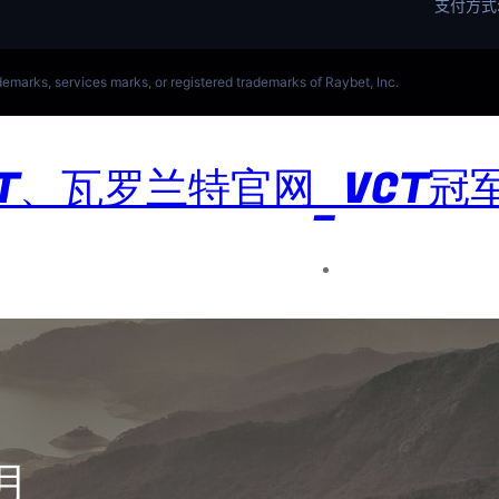
ANT、瓦罗兰特官网_VCT
 月