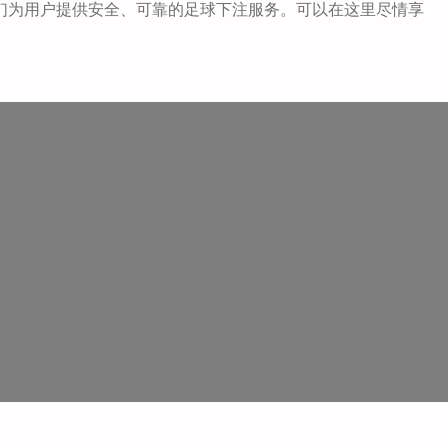
们为用户提供安全、可靠的足球下注服务。可以在这里尽情享