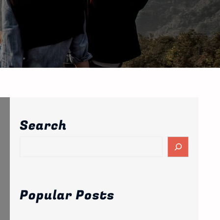
Search
S
e
a
r
c
Popular Posts
h