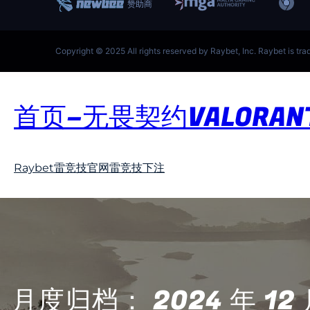
跳
至
首页–无畏契约VALOR
内
容
Raybet雷竞技官网
雷竞技下注
月度归档：
2024 年 12