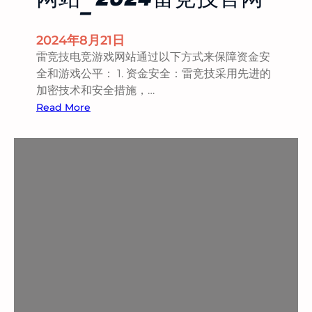
4
雷
2024年8月21日
竞
雷竞技电竞游戏网站通过以下方式来保障资金安
技
全和游戏公平： 1. 资金安全：雷竞技采用先进的
官
加密技术和安全措施，…
网
：
Read More
雷
竞
技
官
网
登
录
_
雷
竞
技
网