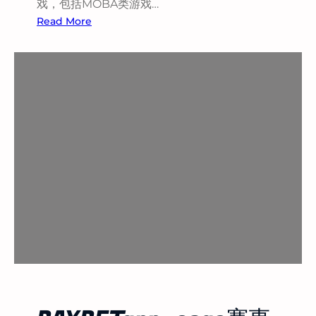
戏，包括MOBA类游戏…
官
：
Read More
网
R
A
Y
B
E
T
官
网
登
录
_
雷
竞
技
a
p
p