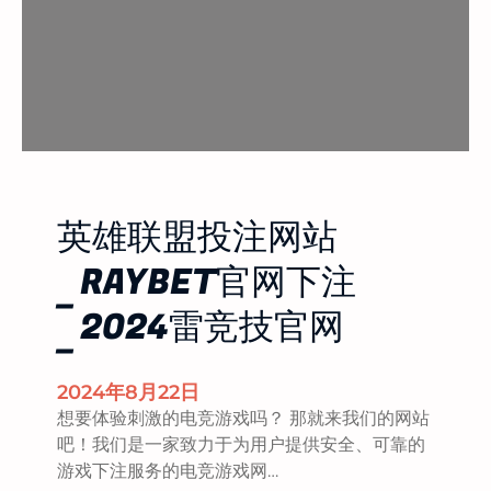
p
_
c
s
g
o
赛
事
竞
英雄联盟投注网站
猜
_RAYBET官网下注
网
站
_2024雷竞技官网
_
2
0
2024年8月22日
2
想要体验刺激的电竞游戏吗？ 那就来我们的网站
4
吧！我们是一家致力于为用户提供安全、可靠的
雷
游戏下注服务的电竞游戏网…
竞