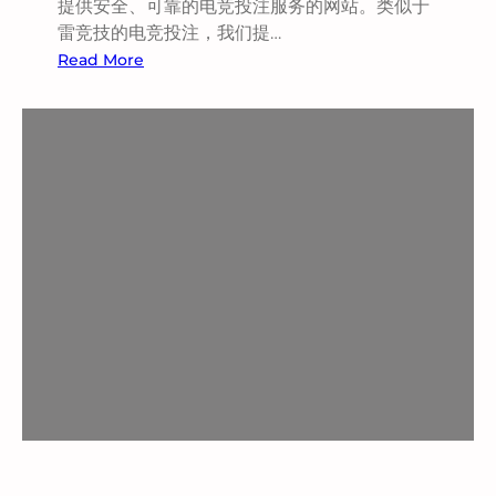
提供安全、可靠的电竞投注服务的网站。类似于
雷竞技的电竞投注，我们提…
：
Read More
S
1
4
在
哪
里
买
比
分
?