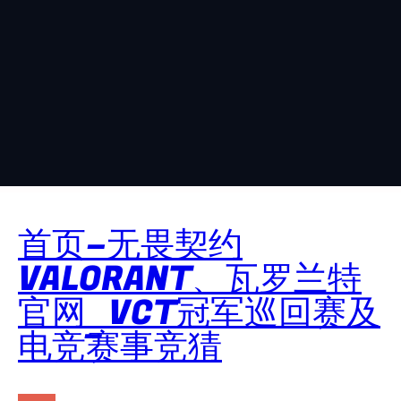
首页–无畏契约
VALORANT、瓦罗兰特
官网_VCT冠军巡回赛及
电竞赛事竞猜