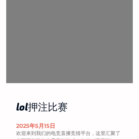
lol押注比赛
2025年5月15日
欢迎来到我们的电竞直播竞猜平台，这里汇聚了