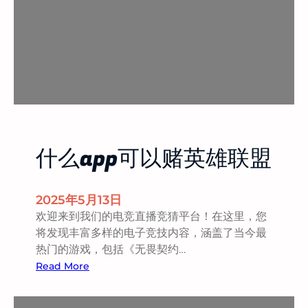
什么app可以赌英雄联盟
2025年5月13日
欢迎来到我们的电竞直播竞猜平台！在这里，您
将发现丰富多样的电子竞技内容，涵盖了当今最
热门的游戏，包括《无畏契约…
：
Read More
什
么