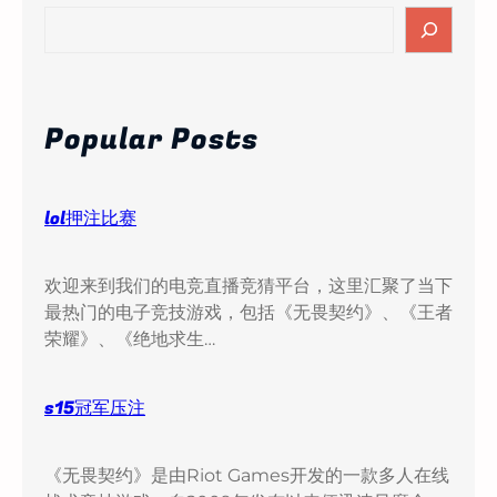
S
赌
e
盘
a
r
c
Popular Posts
h
lol押注比赛
欢迎来到我们的电竞直播竞猜平台，这里汇聚了当下
最热门的电子竞技游戏，包括《无畏契约》、《王者
荣耀》、《绝地求生…
s15冠军压注
《无畏契约》是由Riot Games开发的一款多人在线