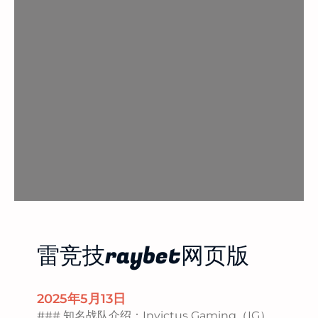
a
p
p
可
以
赌
英
雄
联
盟
雷竞技raybet网页版
2025年5月13日
### 知名战队介绍：Invictus Gaming（IG）