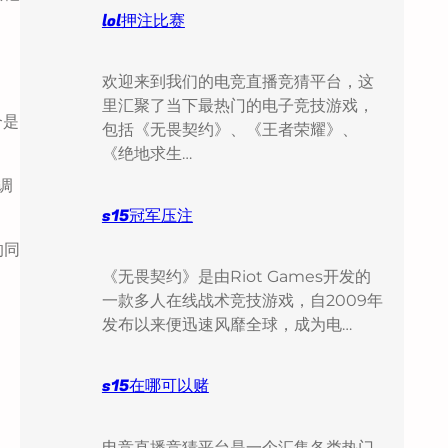
lol押注比赛
欢迎来到我们的电竞直播竞猜平台，这
里汇聚了当下最热门的电子竞技游戏，
合是
包括《无畏契约》、《王者荣耀》、
《绝地求生…
调
s15冠军压注
的同
《无畏契约》是由Riot Games开发的
一款多人在线战术竞技游戏，自2009年
发布以来便迅速风靡全球，成为电…
s15在哪可以赌
电竞直播竞猜平台是一个汇集各类热门