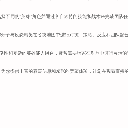
择不同的“英雄”角色并通过各自独特的技能和战术来完成团队任
怖分子与反恐精英在各类地图中进行对抗，策略、反应和团队配
的战略性和复杂的英雄能力组合，常常需要玩家在对局中进行灵活的
台为您提供丰富的赛事信息和精彩的竞猜体验，让您在观看直播