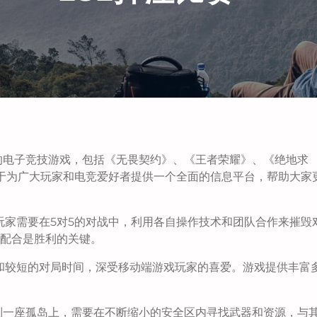
的电子竞技游戏，包括《无畏契约》、《王者荣耀》、《绝地求
力于为广大玩家和电竞爱好者提供一个全面的信息平台，帮助大家
玩家需要在5对5的对战中，利用各自操作技术和团队合作来摧毁
与配合是胜利的关键。
和较短的对局时间，深受移动端游戏玩家的喜爱。游戏提供丰富
。
到一座孤岛上，需要在不断缩小的安全区内寻找武器和资源，与