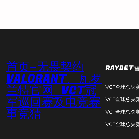
首页–无畏契约
RAYBE
VALORANT、瓦罗
兰特官网_VCT冠
VCT全球总决
军巡回赛及电竞赛
VCT全球总决
事竞猜
VCT全球总决
VCT全球总决