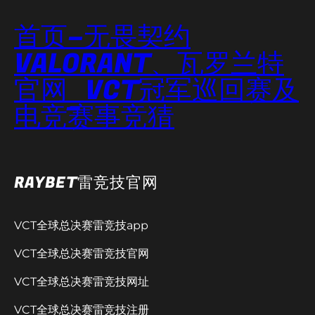
首页–无畏契约
VALORANT、瓦罗兰特
官网_VCT冠军巡回赛及
电竞赛事竞猜
RAYBET雷竞技官网
VCT全球总决赛雷竞技app
VCT全球总决赛雷竞技官网
VCT全球总决赛雷竞技网址
VCT全球总决赛雷竞技注册