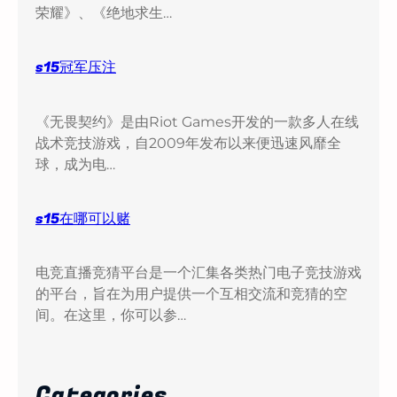
荣耀》、《绝地求生…
s15冠军压注
《无畏契约》是由Riot Games开发的一款多人在线
战术竞技游戏，自2009年发布以来便迅速风靡全
球，成为电…
s15在哪可以赌
电竞直播竞猜平台是一个汇集各类热门电子竞技游戏
的平台，旨在为用户提供一个互相交流和竞猜的空
间。在这里，你可以参…
Categories