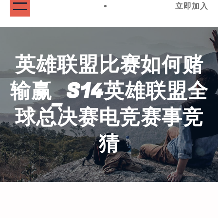
立即加入
英雄联盟比赛如何赌
输赢_S14英雄联盟全
球总决赛电竞赛事竞
猜