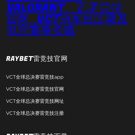
VALORANT、瓦罗兰特
官网_VCT冠军巡回赛及
电竞赛事竞猜
RAYBET雷竞技官网
VCT全球总决赛雷竞技app
VCT全球总决赛雷竞技官网
VCT全球总决赛雷竞技网址
VCT全球总决赛雷竞技注册