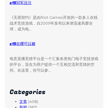
s15冠军压注
《无畏契约》是由Riot Games开发的一款多人在线
战术竞技游戏，自2009年发布以来便迅速风靡全
球，成为电…
s15在哪可以赌
电竞直播竞猜平台是一个汇集各类热门电子竞技游戏
的平台，旨在为用户提供一个互相交流和竞猜的空
间。在这里，你可以参…
Categories
文章
(408)
新闻
(387)