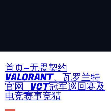
首页–无畏契约
VALORANT、瓦罗兰特
官网_VCT冠军巡回赛及
电竞赛事竞猜