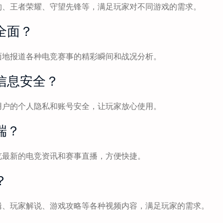
约、王者荣耀、守望先锋等，满足玩家对不同游戏的需求。
全面？
面地报道各种电竞赛事的精彩瞬间和战况分析。
信息安全？
用户的个人隐私和账号安全，让玩家放心使用。
端？
览最新的电竞资讯和赛事直播，方便快捷。
？
辑、玩家解说、游戏攻略等各种视频内容，满足玩家的需求。