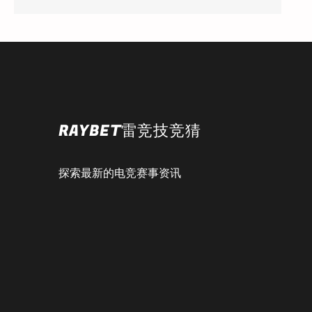
RAYBET雷竞技竞猜
探索最新的电竞赛事资讯