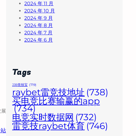
2024 年 11 月
2024 年 10 月
2024 年 9 月
2024 年 8 月
2024 年 7 月
2024 年 6 月
Tags
JJB竞技宝
(719)
raybet雷竞技地址
(738)
买电竞比赛输赢的app
(734)
发展
电竞实时数据网
(732)
雷竞技raybet体育
(746)
网站