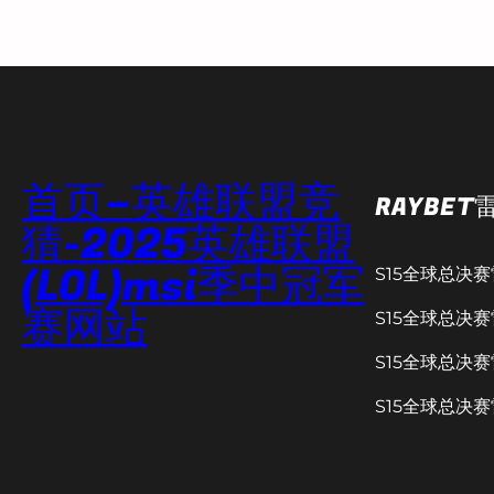
首页–英雄联盟竞
RAYBE
猜-2025英雄联盟
(LOL)msi季中冠军
S15全球总决赛
赛网站
S15全球总决
S15全球总决
S15全球总决