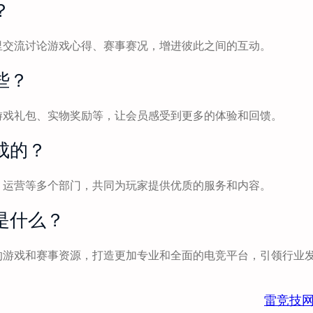
？
里交流讨论游戏心得、赛事赛况，增进彼此之间的互动。
些？
游戏礼包、实物奖励等，让会员感受到更多的体验和回馈。
成的？
、运营等多个部门，共同为玩家提供优质的服务和内容。
是什么？
的游戏和赛事资源，打造更加专业和全面的电竞平台，引领行业
雷竞技