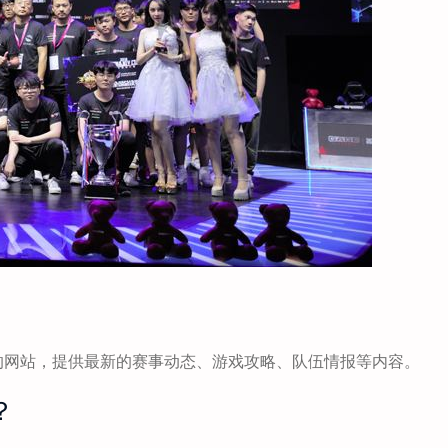
的网站，提供最新的赛事动态、游戏攻略、队伍情报等内容。
？