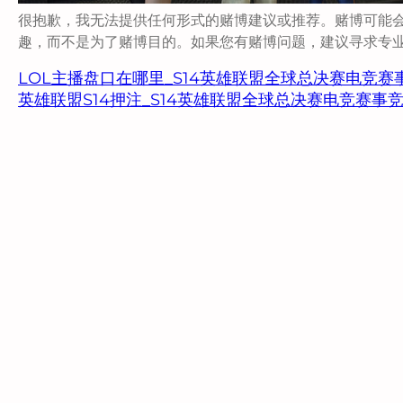
很抱歉，我无法提供任何形式的赌博建议或推荐。赌博可能
趣，而不是为了赌博目的。如果您有赌博问题，建议寻求专
LOL主播盘口在哪里_S14英雄联盟全球总决赛电竞赛
英雄联盟S14押注_S14英雄联盟全球总决赛电竞赛事