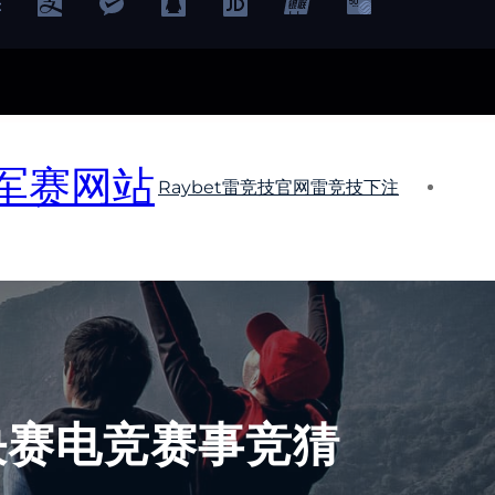
冠军赛网站
Raybet雷竞技官网
雷竞技下注
决赛电竞赛事竞猜