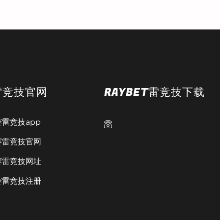
T雷竞技官网
RAYBET雷竞技下载
赛雷竞技app
赛雷竞技官网
赛雷竞技网址
赛雷竞技注册