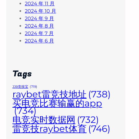
2024 年 11 月
2024 年 10 月
2024 年 9 月
2024 年 8 月
2024 年 7 月
2024 年 6 月
Tags
JJB竞技宝
(719)
raybet雷竞技地址
(738)
买电竞比赛输赢的app
(734)
电竞实时数据网
(732)
雷竞技raybet体育
(746)