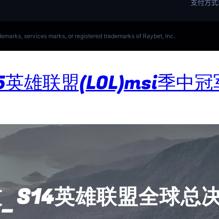
5英雄联盟(LOL)msi季中
_S14英雄联盟全球总