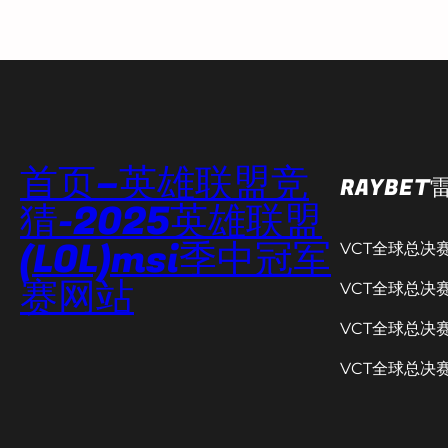
首页–英雄联盟竞
RAYBE
猜-2025英雄联盟
(LOL)msi季中冠军
VCT全球总决
赛网站
VCT全球总决
VCT全球总决
VCT全球总决