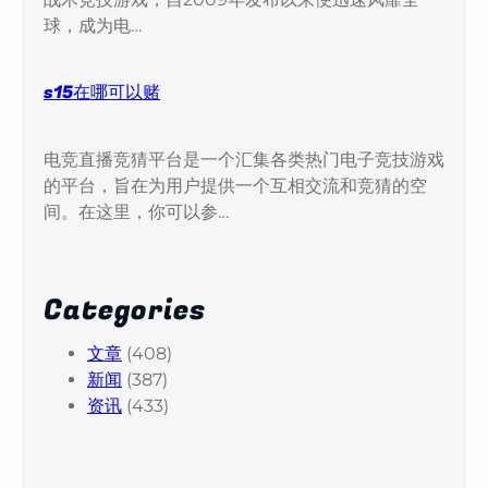
球，成为电…
s15在哪可以赌
电竞直播竞猜平台是一个汇集各类热门电子竞技游戏
的平台，旨在为用户提供一个互相交流和竞猜的空
间。在这里，你可以参…
Categories
文章
(408)
新闻
(387)
资讯
(433)