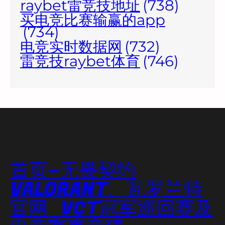
raybet雷竞技地址
(738)
买电竞比赛输赢的app
(734)
电竞实时数据网
(732)
雷竞技raybet体育
(746)
首页–无畏契约
VALORANT、瓦罗兰特
官网_VCT冠军巡回赛及