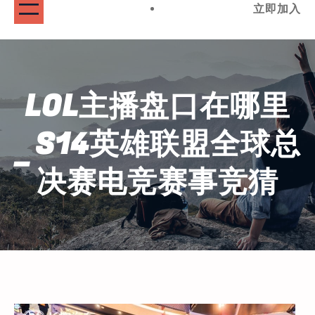
立即加入
LOL主播盘口在哪里
_S14英雄联盟全球总
决赛电竞赛事竞猜