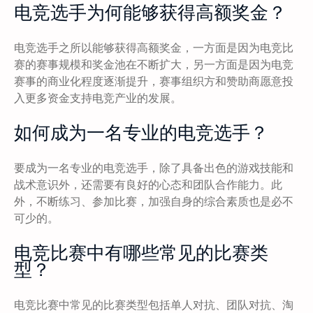
电竞选手为何能够获得高额奖金？
电竞选手之所以能够获得高额奖金，一方面是因为电竞比
赛的赛事规模和奖金池在不断扩大，另一方面是因为电竞
赛事的商业化程度逐渐提升，赛事组织方和赞助商愿意投
入更多资金支持电竞产业的发展。
如何成为一名专业的电竞选手？
要成为一名专业的电竞选手，除了具备出色的游戏技能和
战术意识外，还需要有良好的心态和团队合作能力。此
外，不断练习、参加比赛，加强自身的综合素质也是必不
可少的。
电竞比赛中有哪些常见的比赛类
型？
电竞比赛中常见的比赛类型包括单人对抗、团队对抗、淘