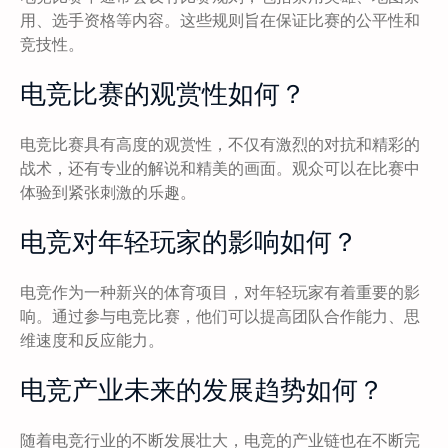
用、选手资格等内容。这些规则旨在保证比赛的公平性和
竞技性。
电竞比赛的观赏性如何？
电竞比赛具有高度的观赏性，不仅有激烈的对抗和精彩的
战术，还有专业的解说和精美的画面。观众可以在比赛中
体验到紧张刺激的乐趣。
电竞对年轻玩家的影响如何？
电竞作为一种新兴的体育项目，对年轻玩家有着重要的影
响。通过参与电竞比赛，他们可以提高团队合作能力、思
维速度和反应能力。
电竞产业未来的发展趋势如何？
随着电竞行业的不断发展壮大，电竞的产业链也在不断完