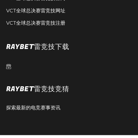
VCT全球总决赛雷竞技网址
VCT全球总决赛雷竞技注册
RAYBET雷竞技下载
RAYBET雷竞技竞猜
探索最新的电竞赛事资讯