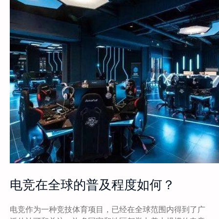
电竞在全球的普及程度如何？
电竞作为一种竞技体育项目，已经在全球范围内得到了广