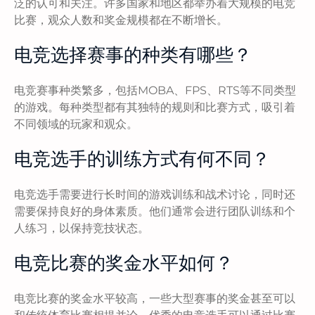
泛的认可和关注。许多国家和地区都举办着大规模的电竞
比赛，观众人数和奖金规模都在不断增长。
电竞选择赛事的种类有哪些？
电竞赛事种类繁多，包括MOBA、FPS、RTS等不同类型
的游戏。每种类型都有其独特的规则和比赛方式，吸引着
不同领域的玩家和观众。
电竞选手的训练方式有何不同？
电竞选手需要进行长时间的游戏训练和战术讨论，同时还
需要保持良好的身体素质。他们通常会进行团队训练和个
人练习，以保持竞技状态。
电竞比赛的奖金水平如何？
电竞比赛的奖金水平较高，一些大型赛事的奖金甚至可以