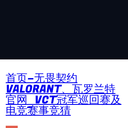
首页–无畏契约
VALORANT、瓦罗兰特
官网_VCT冠军巡回赛及
电竞赛事竞猜