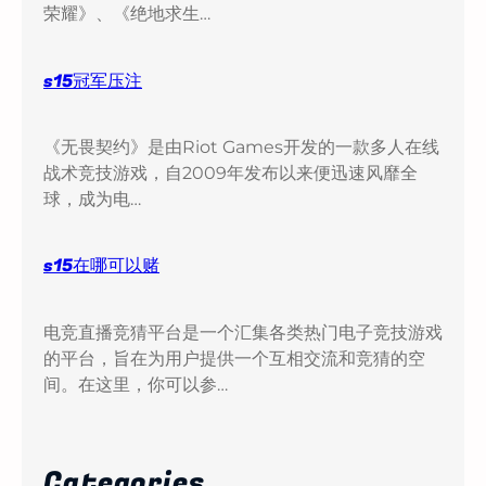
荣耀》、《绝地求生…
s15冠军压注
《无畏契约》是由Riot Games开发的一款多人在线
战术竞技游戏，自2009年发布以来便迅速风靡全
球，成为电…
s15在哪可以赌
电竞直播竞猜平台是一个汇集各类热门电子竞技游戏
的平台，旨在为用户提供一个互相交流和竞猜的空
间。在这里，你可以参…
Categories