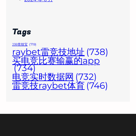
Tags
JJB竞技宝
(719)
raybet雷竞技地址
(738)
买电竞比赛输赢的app
(734)
电竞实时数据网
(732)
雷竞技raybet体育
(746)