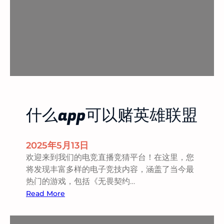
什么app可以赌英雄联盟
2025年5月13日
欢迎来到我们的电竞直播竞猜平台！在这里，您
将发现丰富多样的电子竞技内容，涵盖了当今最
热门的游戏，包括《无畏契约…
：
Read More
什
么