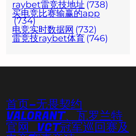
raybet雷竞技地址
(738)
买电竞比赛输赢的app
(734)
电竞实时数据网
(732)
雷竞技raybet体育
(746)
首页–无畏契约
VALORANT、瓦罗兰特
官网_VCT冠军巡回赛及