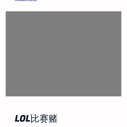
英
雄
联
盟
哪
里
买
输
赢
LOL比赛赌