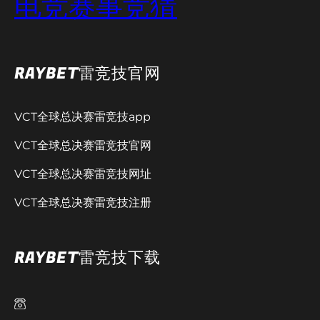
电竞赛事竞猜
RAYBET雷竞技官网
VCT全球总决赛雷竞技app
VCT全球总决赛雷竞技官网
VCT全球总决赛雷竞技网址
VCT全球总决赛雷竞技注册
RAYBET雷竞技下载