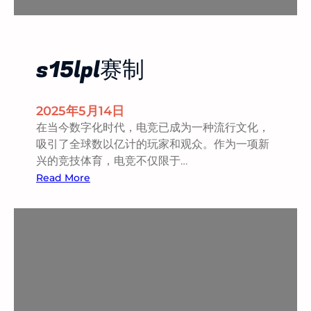
s15lpl赛制
2025年5月14日
在当今数字化时代，电竞已成为一种流行文化，
吸引了全球数以亿计的玩家和观众。作为一项新
兴的竞技体育，电竞不仅限于…
：
Read More
s
1
5
l
p
l
赛
制