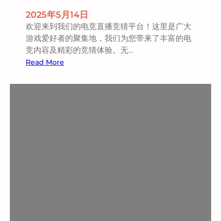
2025年5月14日
欢迎来到我们的电竞直播竞猜平台！这里是广大
游戏爱好者的聚集地，我们为您带来了丰富的电
竞内容及精彩的竞猜体验。无…
：
Read More
L
O
L
比
赛
赌