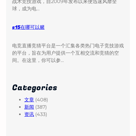
战术竞技游戏，自2009年发布以来便迅速风靡全
球，成为电…
s15在哪可以赌
电竞直播竞猜平台是一个汇集各类热门电子竞技游戏
的平台，旨在为用户提供一个互相交流和竞猜的空
间。在这里，你可以参…
Categories
文章
(408)
新闻
(387)
资讯
(433)