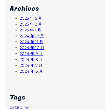
Archives
2025 年 5 月
2025 年 2 月
2025 年 1 月
2024 年 12 月
2024 年 11 月
2024 年 10 月
2024 年 9 月
2024 年 8 月
2024 年 7 月
2024 年 6 月
Tags
JJB竞技宝
(719)