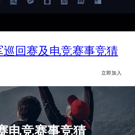
冠军巡回赛及电竞赛事竞猜
立即加入
决赛电竞赛事竞猜