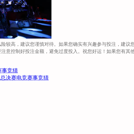
风险较高，建议您谨慎对待。如果您确实有兴趣参与投注，建议
要注意控制好投注金额，避免过度投入。祝您好运！如果您有其
赛事竞猜
球总决赛电竞赛事竞猜