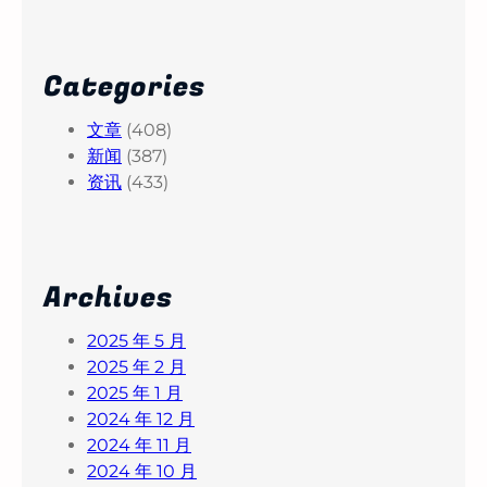
Categories
文章
(408)
新闻
(387)
资讯
(433)
Archives
2025 年 5 月
2025 年 2 月
2025 年 1 月
2024 年 12 月
2024 年 11 月
2024 年 10 月