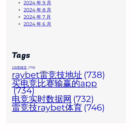
2024 年 9 月
2024 年 8 月
2024 年 7 月
2024 年 6 月
Tags
JJB竞技宝
(719)
raybet雷竞技地址
(738)
买电竞比赛输赢的app
(734)
电竞实时数据网
(732)
雷竞技raybet体育
(746)