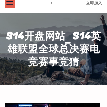
立即加入
S14开盘网站_S14英
雄联盟全球总决赛电
竞赛事竞猜