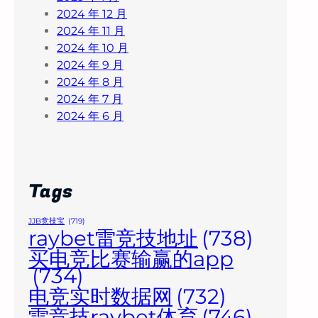
2024 年 12 月
2024 年 11 月
2024 年 10 月
2024 年 9 月
2024 年 8 月
2024 年 7 月
2024 年 6 月
Tags
JJB竞技宝
(719)
raybet雷竞技地址
(738)
买电竞比赛输赢的app
(734)
电竞实时数据网
(732)
雷竞技raybet体育
(746)