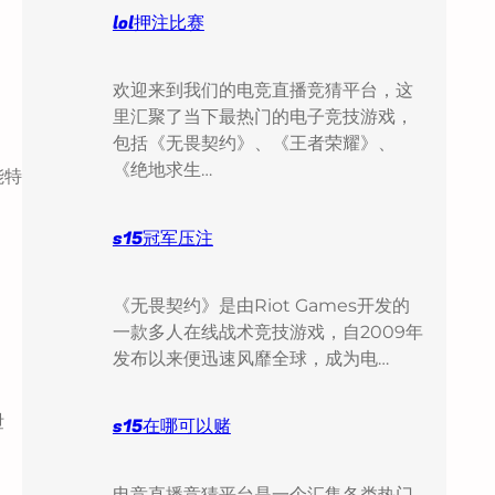
lol押注比赛
欢迎来到我们的电竞直播竞猜平台，这
里汇聚了当下最热门的电子竞技游戏，
包括《无畏契约》、《王者荣耀》、
《绝地求生…
能特
s15冠军压注
《无畏契约》是由Riot Games开发的
一款多人在线战术竞技游戏，自2009年
。
发布以来便迅速风靡全球，成为电…
泄
s15在哪可以赌
电竞直播竞猜平台是一个汇集各类热门