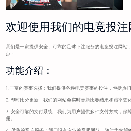
欢迎使用我们的电竞投注
我们是一家提供安全、可靠的足球下注服务的电竞投注网站
点：
功能介绍：
1. 丰富的赛事选择：我们提供各种电竞赛事的投注，包括热门
2. 即时比分更新：我们的网站会实时更新比赛结果和赔率变
3. 安全可靠的支付系统：我们为用户提供多种支付方式，
露。
4. 优质的客户服务：我们设有专业的客服团队，随时为您解