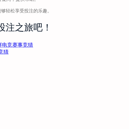
能够轻松享受投注的乐趣。
投注之旅吧！
赛电竞赛事竞猜
竞猜