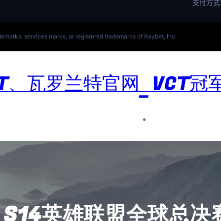
ANT、瓦罗兰特官网_VCT
_S14英雄联盟全球总