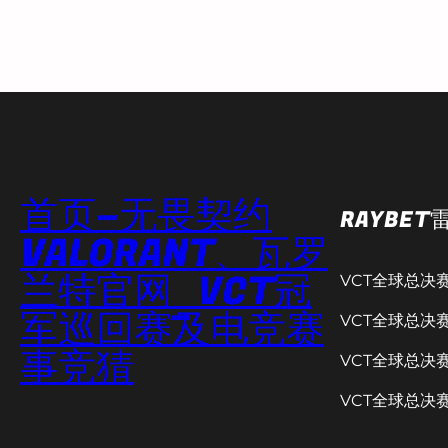
首页–无畏契约
RAYBE
VALORANT、瓦罗
兰特官网_VCT冠
VCT全球总决
军巡回赛及电竞赛
VCT全球总决
事竞猜
VCT全球总决
VCT全球总决