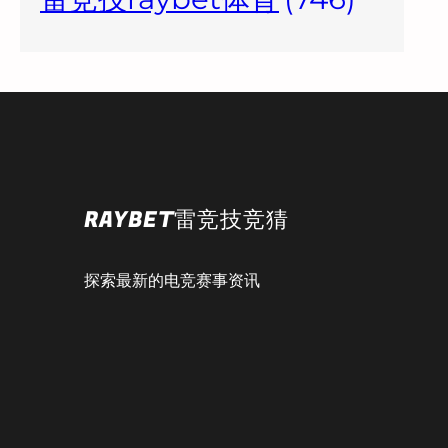
RAYBET雷竞技竞猜
探索最新的电竞赛事资讯