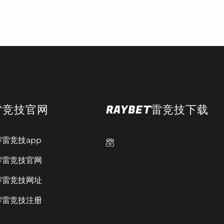
T雷竞技官网
RAYBET雷竞技下载
赛雷竞技app
赛雷竞技官网
赛雷竞技网址
赛雷竞技注册