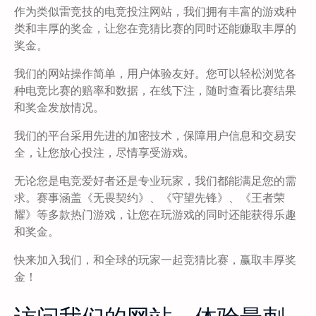
作为类似雷竞技的电竞投注网站，我们拥有丰富的游戏种
类和丰厚的奖金，让您在竞猜比赛的同时还能赚取丰厚的
奖金。
我们的网站操作简单，用户体验友好。您可以轻松浏览各
种电竞比赛的赔率和数据，在线下注，随时查看比赛结果
和奖金发放情况。
我们的平台采用先进的加密技术，保障用户信息和交易安
全，让您放心投注，尽情享受游戏。
无论您是电竞爱好者还是专业玩家，我们都能满足您的需
求。赛事涵盖《无畏契约》、《守望先锋》、《王者荣
耀》等多款热门游戏，让您在玩游戏的同时还能获得乐趣
和奖金。
快来加入我们，和全球的玩家一起竞猜比赛，赢取丰厚奖
金！