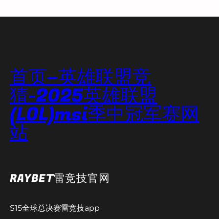
首页–英雄联盟竞
猜-2025英雄联盟
(LOL)msi季中冠军赛网
站
RAYBET雷竞技官网
S15全球总决赛雷竞技app