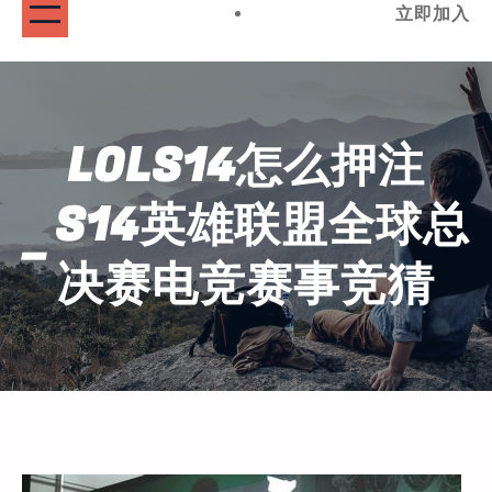
立即加入
LOLS14怎么押注
_S14英雄联盟全球总
决赛电竞赛事竞猜