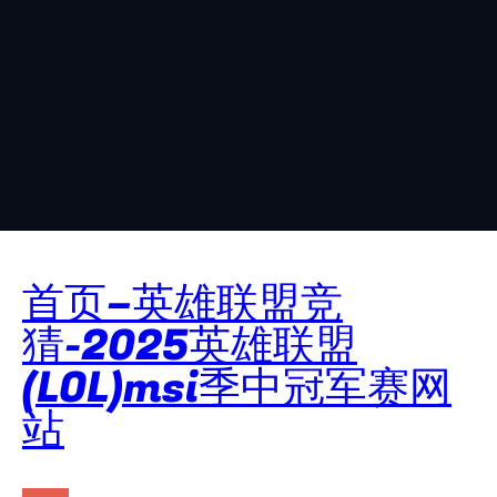
首页–英雄联盟竞
猜-2025英雄联盟
(LOL)msi季中冠军赛网
站