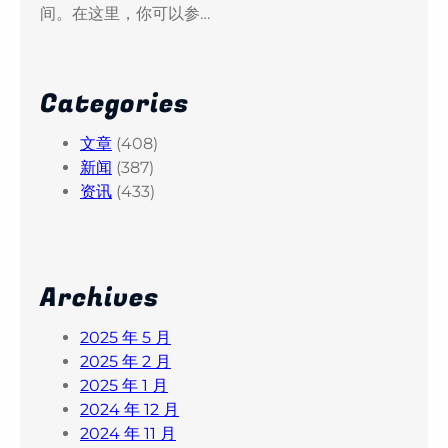
间。在这里，你可以参…
Categories
文章
(408)
新闻
(387)
资讯
(433)
Archives
2025 年 5 月
2025 年 2 月
2025 年 1 月
2024 年 12 月
2024 年 11 月