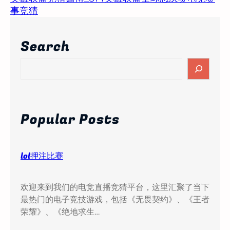
事竞猜
Search
S
e
a
r
c
Popular Posts
h
lol押注比赛
欢迎来到我们的电竞直播竞猜平台，这里汇聚了当下
最热门的电子竞技游戏，包括《无畏契约》、《王者
荣耀》、《绝地求生…