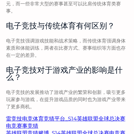
元，而一些非常大型的赛事甚至可以比肩传统体育类赛
事。
电子竞技与传统体育有何区别？
电子竞技强调游戏技能和战术策略，而传统体育强调身体
素质和体能训练，两者在比赛方式、赛事组织等方面也存
在一定的差异。
电子竞技对于游戏产业的影响是什
么？
电子竞技的发展推动了游戏产业的繁荣和创新，吸引更多
玩家参与游戏，在提升游戏品质的同时也为游戏产业带来
了更多商机。
雷竞技电竞体育竞猜平台_S14英雄联盟全球总决赛
电竞赛事竞猜
英雄联盟竞猜赌博_S14英雄联盟全球总决赛电竞赛