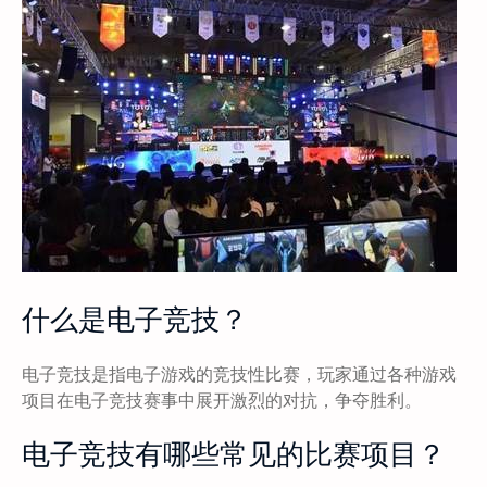
什么是电子竞技？
电子竞技是指电子游戏的竞技性比赛，玩家通过各种游戏
项目在电子竞技赛事中展开激烈的对抗，争夺胜利。
电子竞技有哪些常见的比赛项目？