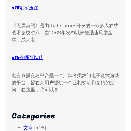
s15冠军压注
《无畏契约》是由Riot Games开发的一款多人在线
战术竞技游戏，自2009年发布以来便迅速风靡全
球，成为电…
s15在哪可以赌
电竞直播竞猜平台是一个汇集各类热门电子竞技游戏
的平台，旨在为用户提供一个互相交流和竞猜的空
间。在这里，你可以参…
Categories
文章
(408)