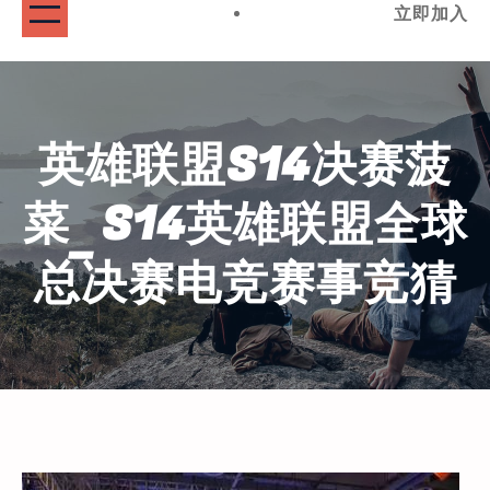
立即加入
英雄联盟S14决赛菠
菜_S14英雄联盟全球
总决赛电竞赛事竞猜