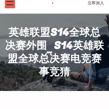
立即加入
英雄联盟S14全球总
决赛外围_S14英雄联
盟全球总决赛电竞赛
事竞猜