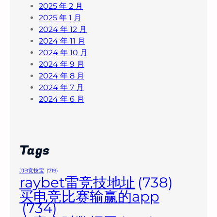
2025 年 2 月
2025 年 1 月
2024 年 12 月
2024 年 11 月
2024 年 10 月
2024 年 9 月
2024 年 8 月
2024 年 7 月
2024 年 6 月
Tags
JJB竞技宝
(719)
raybet雷竞技地址
(738)
买电竞比赛输赢的app
(734)