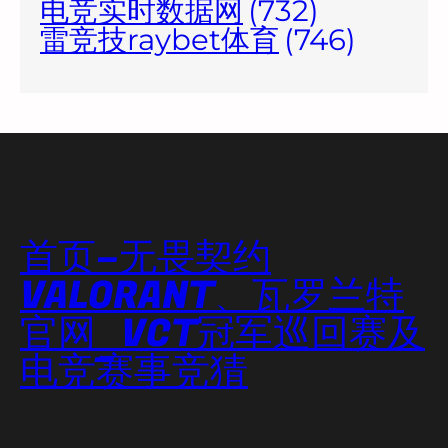
电竞实时数据网
(732)
雷竞技raybet体育
(746)
首页–无畏契约
VALORANT、瓦罗兰特
官网_VCT冠军巡回赛及
电竞赛事竞猜