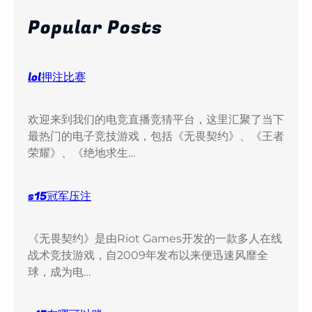
r
c
Popular Posts
h
lol押注比赛
欢迎来到我们的电竞直播竞猜平台，这里汇聚了当下
最热门的电子竞技游戏，包括《无畏契约》、《王者
荣耀》、《绝地求生…
s15冠军压注
《无畏契约》是由Riot Games开发的一款多人在线
战术竞技游戏，自2009年发布以来便迅速风靡全
球，成为电…