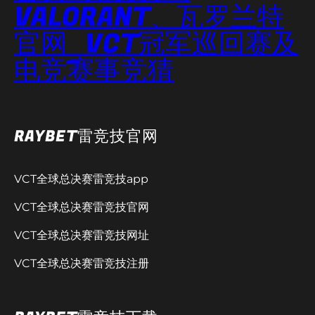
VALORANT、瓦罗兰特
官网_VCT冠军巡回赛及
电竞赛事竞猜
RAYBET雷竞技官网
VCT全球总决赛雷竞技app
VCT全球总决赛雷竞技官网
VCT全球总决赛雷竞技网址
VCT全球总决赛雷竞技注册