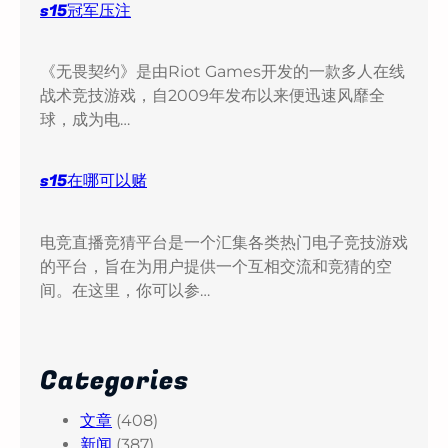
s15冠军压注
《无畏契约》是由Riot Games开发的一款多人在线
战术竞技游戏，自2009年发布以来便迅速风靡全
球，成为电…
s15在哪可以赌
电竞直播竞猜平台是一个汇集各类热门电子竞技游戏
的平台，旨在为用户提供一个互相交流和竞猜的空
间。在这里，你可以参…
Categories
文章
(408)
新闻
(387)