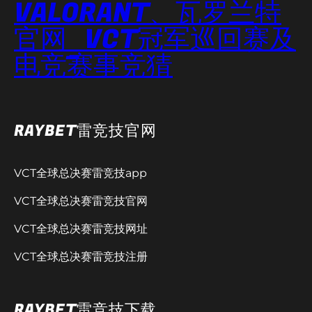
VALORANT、瓦罗兰特
官网_VCT冠军巡回赛及
电竞赛事竞猜
RAYBET雷竞技官网
VCT全球总决赛雷竞技app
VCT全球总决赛雷竞技官网
VCT全球总决赛雷竞技网址
VCT全球总决赛雷竞技注册
RAYBET雷竞技下载