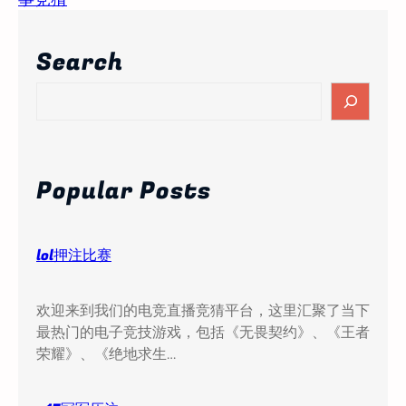
Search
S
e
a
r
c
Popular Posts
h
lol押注比赛
欢迎来到我们的电竞直播竞猜平台，这里汇聚了当下
最热门的电子竞技游戏，包括《无畏契约》、《王者
荣耀》、《绝地求生…