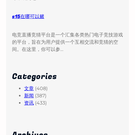
s15在哪可以赌
电竞直播竞猜平台是一个汇集各类热门电子竞技游戏
的平台，旨在为用户提供一个互相交流和竞猜的空
间。在这里，你可以参…
Categories
文章
(408)
新闻
(387)
资讯
(433)