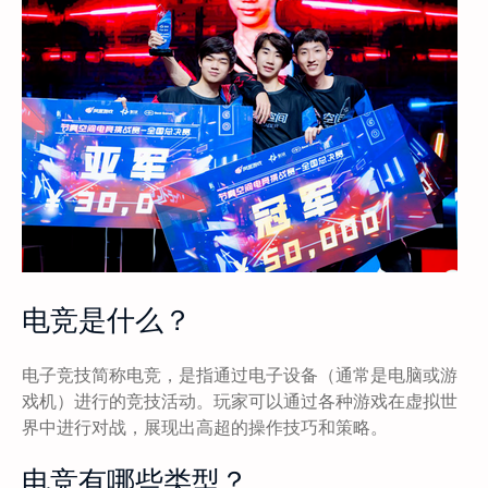
电竞是什么？
电子竞技简称电竞，是指通过电子设备（通常是电脑或游
戏机）进行的竞技活动。玩家可以通过各种游戏在虚拟世
界中进行对战，展现出高超的操作技巧和策略。
电竞有哪些类型？