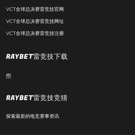
VCT全球总决赛雷竞技官网
VCT全球总决赛雷竞技网址
VCT全球总决赛雷竞技注册
RAYBET雷竞技下载
RAYBET雷竞技竞猜
探索最新的电竞赛事资讯