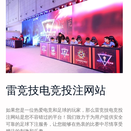
雷竞技电竞投注网站
如果您是一位热爱电竞和足球的玩家，那么雷竞技电竞投
注网站是您不容错过的平台！我们致力于为用户提供安全
可靠的足球下注服务，让您能够在热衷的比赛中尽情享受