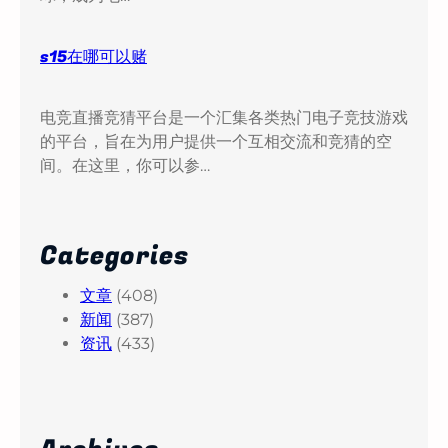
s15在哪可以赌
电竞直播竞猜平台是一个汇集各类热门电子竞技游戏
的平台，旨在为用户提供一个互相交流和竞猜的空
间。在这里，你可以参…
Categories
文章
(408)
新闻
(387)
资讯
(433)