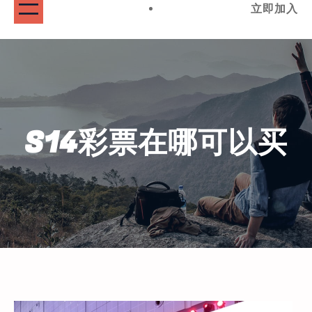
立即加入
S14彩票在哪可以买