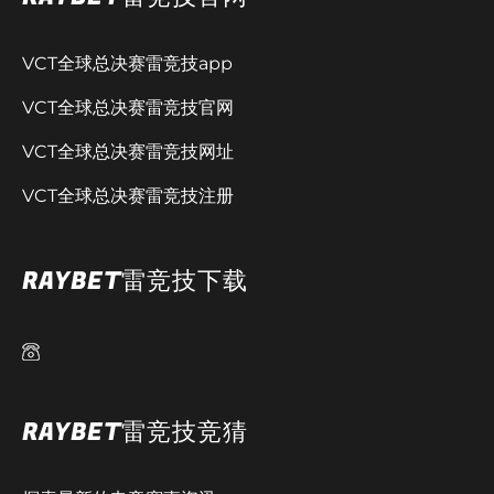
VCT全球总决赛雷竞技app
VCT全球总决赛雷竞技官网
VCT全球总决赛雷竞技网址
VCT全球总决赛雷竞技注册
RAYBET雷竞技下载
RAYBET雷竞技竞猜