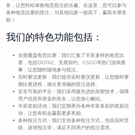
务，让您轻松体验电竞投注的乐趣。在这里，您可以参与
各种电竞比赛的投注，与其他玩家一较高下，赢取丰厚奖
励！
我们的特色功能包括：
全面覆盖电竞比赛：我们汇集了丰富多样的电竞比
赛，包括DOTA2、无畏契约、CSGO等热门游戏赛
事，让您随时随地参与投注。
实时赛况更新：我们提供实时赛况更新，让您随时掌
握比赛进程，做出更准确的投注选择。
安全可靠的平台：我们采用最先进的加密技术，保障
用户信息和资金的安全，让您放心畅玩。
丰富奖励活动：我们定期举办各种丰富多彩的奖励活
动，让您有机会赢取更多奖励。
多种投注方式：我们支持多种投注方式，包括实时竞
猜、滚球投注等，满足不同用户的投注需求。