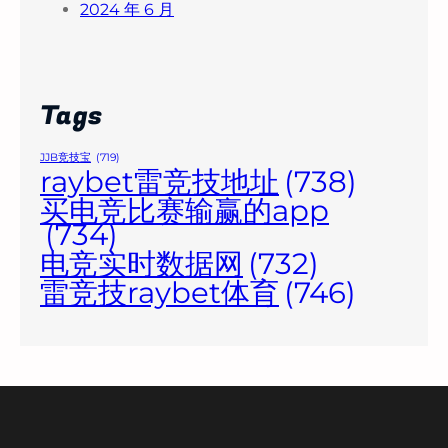
2024 年 6 月
Tags
JJB竞技宝
(719)
raybet雷竞技地址
(738)
买电竞比赛输赢的app
(734)
电竞实时数据网
(732)
雷竞技raybet体育
(746)