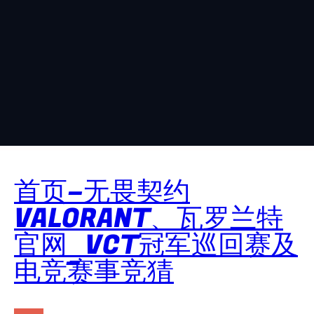
首页–无畏契约
VALORANT、瓦罗兰特
官网_VCT冠军巡回赛及
电竞赛事竞猜