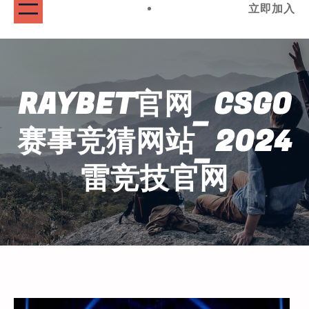
立即加入
RAYBET官网_CSGO
赛事竞猜网站_2024
雷竞技官网