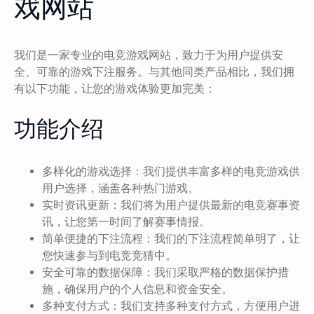
戏网站
我们是一家专业的电竞游戏网站，致力于为用户提供安
全、可靠的游戏下注服务。与其他同类产品相比，我们拥
有以下功能，让您的游戏体验更加完美：
功能介绍
多样化的游戏选择：我们提供丰富多样的电竞游戏供
用户选择，涵盖各种热门游戏。
实时资讯更新：我们将为用户提供最新的电竞赛事资
讯，让您第一时间了解赛事情报。
简单便捷的下注流程：我们的下注流程简单明了，让
您快速参与到电竞竞猜中。
安全可靠的数据保障：我们采取严格的数据保护措
施，确保用户的个人信息和资金安全。
多种支付方式：我们支持多种支付方式，方便用户进