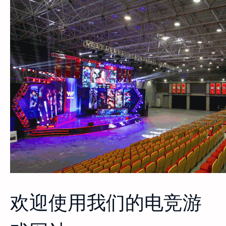
欢迎使用我们的电竞游