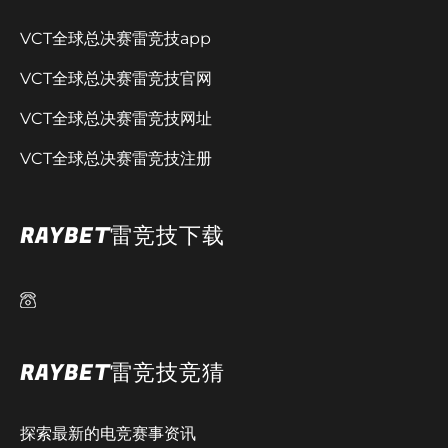
VCT全球总决赛雷竞技app
VCT全球总决赛雷竞技官网
VCT全球总决赛雷竞技网址
VCT全球总决赛雷竞技注册
RAYBET雷竞技下载
RAYBET雷竞技竞猜
探索最新的电竞赛事资讯