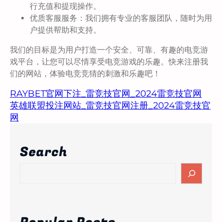
行充值和提现操作。
优质客服服务：我们拥有专业的客服团队，随时为用
户提供帮助和支持。
我们的目标是为用户打造一个安全、可靠、有趣的电竞游
戏平台，让您可以尽情享受电竞游戏的乐趣。快来注册我
们的网站，体验电竞竞猜的刺激和乐趣吧！
RAYBET官网下注_雷竞技官网_2024雷竞技官网
英雄联盟投注网站_雷竞技官网注册_2024雷竞技官
网
Search
S
e
a
r
c