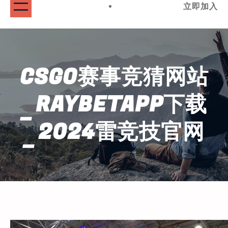
立即加入
CSGO赛事竞猜网站
_RAYBETAPP下载
_2024雷竞技官网