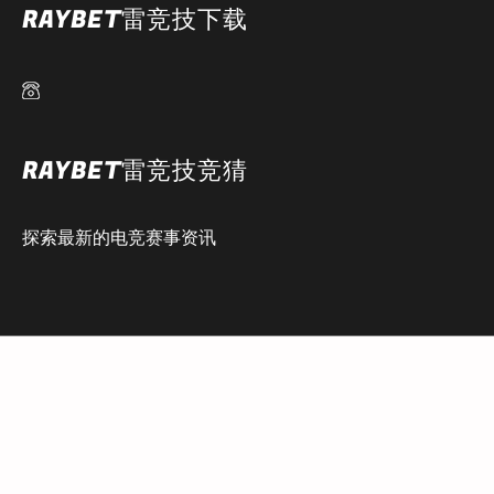
RAYBET雷竞技下载
RAYBET雷竞技竞猜
探索最新的电竞赛事资讯