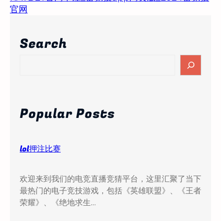
官网
Search
S
e
a
r
c
Popular Posts
h
lol押注比赛
欢迎来到我们的电竞直播竞猜平台，这里汇聚了当下
最热门的电子竞技游戏，包括《英雄联盟》、《王者
荣耀》、《绝地求生…