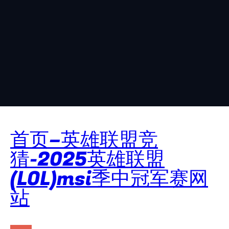
首页–英雄联盟竞
猜-2025英雄联盟
(LOL)msi季中冠军赛网
站