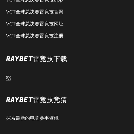
VCT全球总决赛雷竞技官网
VCT全球总决赛雷竞技网址
VCT全球总决赛雷竞技注册
RAYBET雷竞技下载
RAYBET雷竞技竞猜
探索最新的电竞赛事资讯