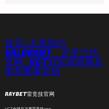
首页–无畏契约
VALORANT、瓦罗兰特
官网_VCT冠军巡回赛及
电竞赛事竞猜
RAYBET雷竞技官网
VCT全球总决赛雷竞技app