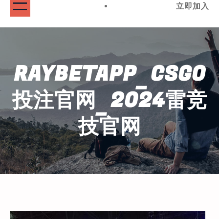
立即加入
RAYBETAPP_CSGO
投注官网_2024雷竞
技官网