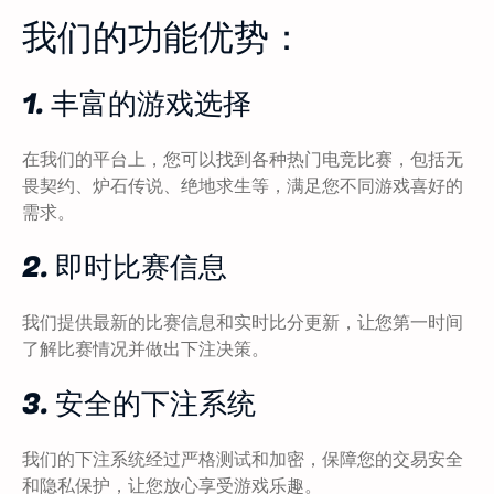
我们的功能优势：
1. 丰富的游戏选择
在我们的平台上，您可以找到各种热门电竞比赛，包括无
畏契约、炉石传说、绝地求生等，满足您不同游戏喜好的
需求。
2. 即时比赛信息
我们提供最新的比赛信息和实时比分更新，让您第一时间
了解比赛情况并做出下注决策。
3. 安全的下注系统
我们的下注系统经过严格测试和加密，保障您的交易安全
和隐私保护，让您放心享受游戏乐趣。