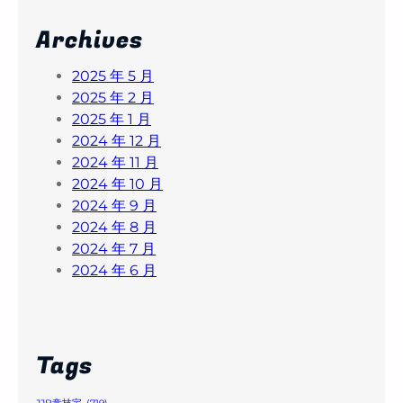
Archives
2025 年 5 月
2025 年 2 月
2025 年 1 月
2024 年 12 月
2024 年 11 月
2024 年 10 月
2024 年 9 月
2024 年 8 月
2024 年 7 月
2024 年 6 月
Tags