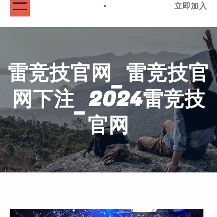
立即加入
雷竞技官网_雷竞技官
网下注_2024雷竞技
官网