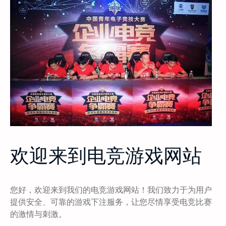
欢迎来到电竞游戏网站
您好，欢迎来到我们的电竞游戏网站！我们致力于为用户
提供安全、可靠的游戏下注服务，让您尽情享受电竞比赛
的激情与刺激。