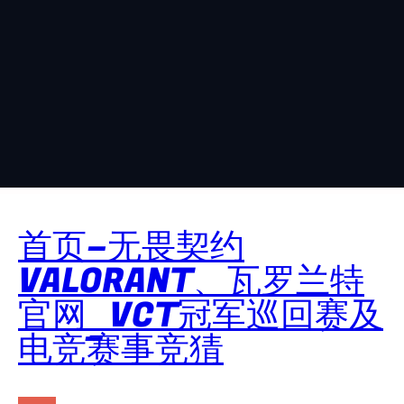
首页–无畏契约
VALORANT、瓦罗兰特
官网_VCT冠军巡回赛及
电竞赛事竞猜