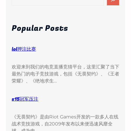
e
a
r
c
Popular Posts
h
lol押注比赛
欢迎来到我们的电竞直播竞猜平台，这里汇聚了当下
最热门的电子竞技游戏，包括《无畏契约》、《王者
荣耀》、《绝地求生…
s15冠军压注
《无畏契约》是由Riot Games开发的一款多人在线
战术竞技游戏，自2009年发布以来便迅速风靡全
球，成为电…