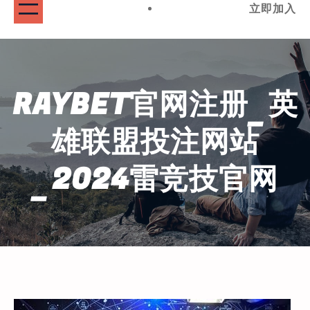
立即加入
RAYBET官网注册_英
雄联盟投注网站
_2024雷竞技官网