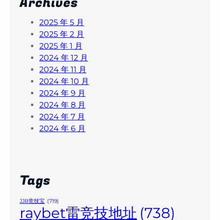
Archives
2025 年 5 月
2025 年 2 月
2025 年 1 月
2024 年 12 月
2024 年 11 月
2024 年 10 月
2024 年 9 月
2024 年 8 月
2024 年 7 月
2024 年 6 月
Tags
JJB竞技宝
(719)
raybet雷竞技地址
(738)