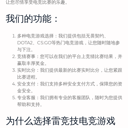
让您尽情享受电竞比赛的乐趣。
我们的功能：
多种电竞游戏选择：我们提供包括无畏契约、
DOTA2、CS:GO等热门电竞游戏，让您随时随地参
与下注。
竞猜赛事：您可以在我们的平台上竞猜比赛结果，并
赢取丰厚奖金。
实时比分：我们提供最新的比赛实时比分，让您紧跟
比赛进程。
安全支付：我们支持多种安全支付方式，保障您的资
金安全。
专业客服：我们拥有专业的客服团队，随时为您提供
帮助和支持。
为什么选择雷竞技电竞游戏