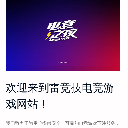
欢迎来到雷竞技电竞游
戏网站！
我们致力于为用户提供安全、可靠的电竞游戏下注服务，