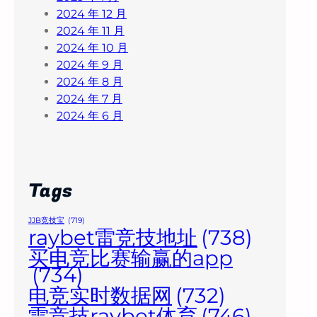
2024 年 12 月
2024 年 11 月
2024 年 10 月
2024 年 9 月
2024 年 8 月
2024 年 7 月
2024 年 6 月
Tags
JJB竞技宝
(719)
raybet雷竞技地址
(738)
买电竞比赛输赢的app
(734)
电竞实时数据网
(732)
雷竞技raybet体育
(746)