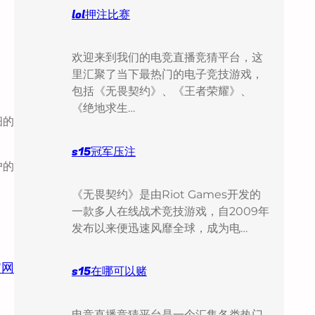
lol押注比赛
欢迎来到我们的电竞直播竞猜平台，这
里汇聚了当下最热门的电子竞技游戏，
包括《无畏契约》、《王者荣耀》、
《绝地求生…
细的
s15冠军压注
户的
《无畏契约》是由Riot Games开发的
一款多人在线战术竞技游戏，自2009年
发布以来便迅速风靡全球，成为电…
官网
s15在哪可以赌
电竞直播竞猜平台是一个汇集各类热门