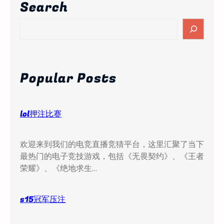
Search
S
e
a
r
c
Popular Posts
h
lol押注比赛
欢迎来到我们的电竞直播竞猜平台，这里汇聚了当下
最热门的电子竞技游戏，包括《无畏契约》、《王者
荣耀》、《绝地求生…
s15冠军压注