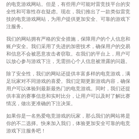
的电竞游戏网站。但是，有些用户可能对雷竞技平台的安
全性和可靠性存在疑虑。现在，我们推出了一款类似雷竞
技的电竞游戏网站，为用户提供更加安全、可靠的游戏下
注服务。
我们的网站拥有严格的安全措施，保障用户的个人信息和
账户安全。我们采用了先进的加密技术，确保用户的交易
和信息不会被恶意攻击者窃取。在我们的平台上，用户可
以放心参与游戏下注，无需担心个人信息被泄露的问题。
除了安全性，我们的网站还提供丰富多样的电竞游戏，满
足玩家对不同游戏的喜爱。我们定期更新游戏内容，确保
用户可以体验到最新最热门的电竞游戏。同时，我们还提
供丰富的赛事信息和实时比分，让用户可以及时了解比赛
情况，做出更准确的下注决策。
如果你是一名热爱电竞游戏的玩家，那么我们的网站将是
你的不二选择。快来加入我们，体验更加安全可靠的电竞
游戏下注服务吧！