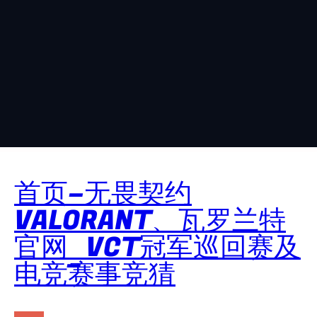
首页–无畏契约
VALORANT、瓦罗兰特
官网_VCT冠军巡回赛及
电竞赛事竞猜