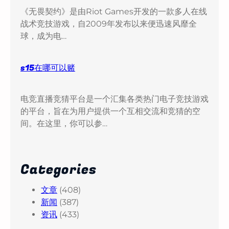
《无畏契约》是由Riot Games开发的一款多人在线
战术竞技游戏，自2009年发布以来便迅速风靡全
球，成为电…
s15在哪可以赌
电竞直播竞猜平台是一个汇集各类热门电子竞技游戏
的平台，旨在为用户提供一个互相交流和竞猜的空
间。在这里，你可以参…
Categories
文章
(408)
新闻
(387)
资讯
(433)