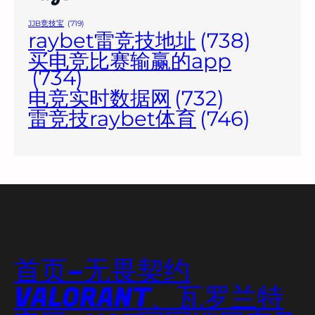
JJB竞技宝
(719)
raybet雷竞技地址
(738)
买电竞比赛输赢的app
(734)
电竞实时数据网
(732)
雷竞技raybet体育
(746)
首页–无畏契约
VALORANT、瓦罗兰特