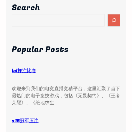
Search
S
e
a
r
c
Popular Posts
h
lol押注比赛
欢迎来到我们的电竞直播竞猜平台，这里汇聚了当下
最热门的电子竞技游戏，包括《无畏契约》、《王者
荣耀》、《绝地求生…
s15冠军压注