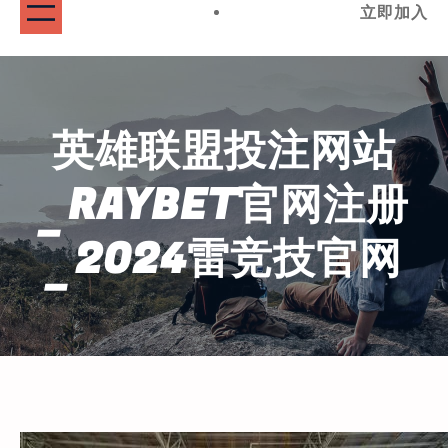
立即加入
英雄联盟投注网站
_RAYBET官网注册
_2024雷竞技官网