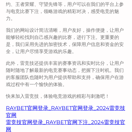
约、王者荣耀、守望先锋等，用户可以在我们的平台上参
与电竞比赛下注，领略游戏的精彩对决，感受电竞的魅
力。
我们的网站设计简洁清晰，用户友好，操作便捷，让用户
能够轻松找到自己感兴趣的比赛，进行下注。更重要的
是，我们采用先进的加密技术，保障用户信息和资金的安
全，让用户尽情享受游戏的乐趣。
此外，雷竞技还提供丰富的赛事资讯和实时比分，让用户
随时随地了解最新的电竞赛事动态，把握下注时机。我们
的客服团队也随时为用户提供帮助和支持，确保用户在游
戏过程中有一个愉快的体验。
快来加入雷竞技，体验电竞游戏的精彩与刺激吧！
RAYBET官网登录_RAYBET官网登录_2024雷竞技
官网
雷竞技官网登录_RAYBET官网下注_2024雷竞技官
网