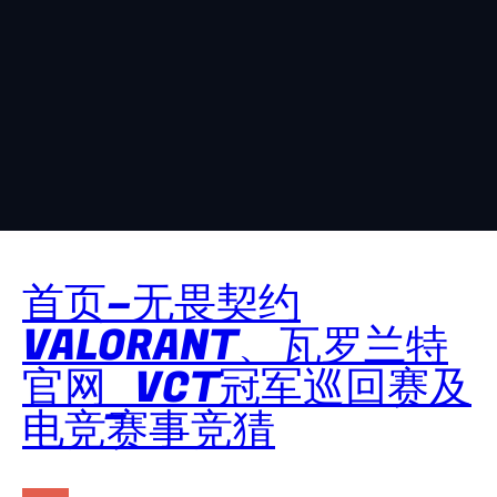
首页–无畏契约
VALORANT、瓦罗兰特
官网_VCT冠军巡回赛及
电竞赛事竞猜