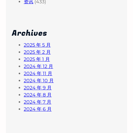
资讯
(433)
Archives
2025 年 5 月
2025 年 2 月
2025 年 1 月
2024 年 12 月
2024 年 11 月
2024 年 10 月
2024 年 9 月
2024 年 8 月
2024 年 7 月
2024 年 6 月