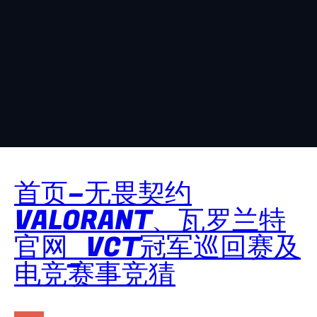
首页–无畏契约
VALORANT、瓦罗兰特
官网_VCT冠军巡回赛及
电竞赛事竞猜