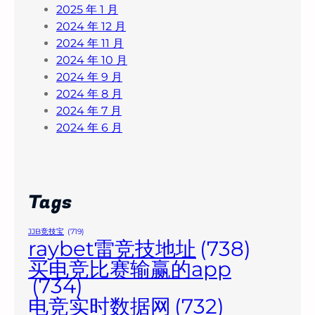
2025 年 1 月
2024 年 12 月
2024 年 11 月
2024 年 10 月
2024 年 9 月
2024 年 8 月
2024 年 7 月
2024 年 6 月
Tags
JJB竞技宝
(719)
raybet雷竞技地址
(738)
买电竞比赛输赢的app
(734)
电竞实时数据网
(732)