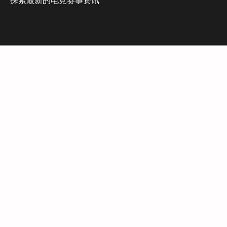
探索最新的电竞赛事资讯