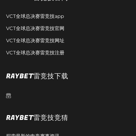
VCT全球总决赛雷竞技app
VCT全球总决赛雷竞技官网
VCT全球总决赛雷竞技网址
VCT全球总决赛雷竞技注册
RAYBET雷竞技下载
RAYBET雷竞技竞猜