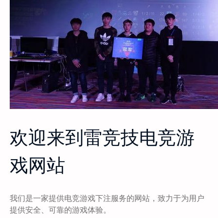
欢迎来到雷竞技电竞游
戏网站
我们是一家提供电竞游戏下注服务的网站，致力于为用户
提供安全、可靠的游戏体验。