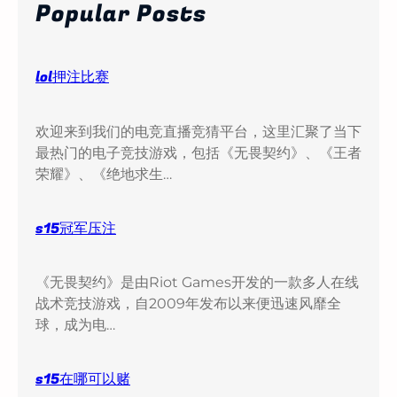
c
Popular Posts
h
lol押注比赛
欢迎来到我们的电竞直播竞猜平台，这里汇聚了当下
最热门的电子竞技游戏，包括《无畏契约》、《王者
荣耀》、《绝地求生…
s15冠军压注
《无畏契约》是由Riot Games开发的一款多人在线
战术竞技游戏，自2009年发布以来便迅速风靡全
球，成为电…
s15在哪可以赌