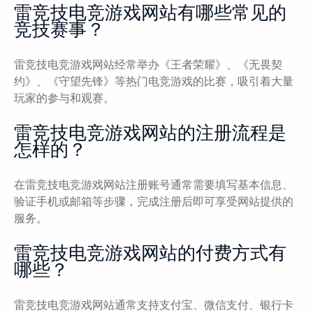
雷竞技电竞游戏网站有哪些常见的
竞技赛事？
雷竞技电竞游戏网站经常举办《王者荣耀》、《无畏契
约》、《守望先锋》等热门电竞游戏的比赛，吸引着大量
玩家的参与和观赛。
雷竞技电竞游戏网站的注册流程是
怎样的？
在雷竞技电竞游戏网站注册账号通常需要填写基本信息、
验证手机或邮箱等步骤，完成注册后即可享受网站提供的
服务。
雷竞技电竞游戏网站的付费方式有
哪些？
雷竞技电竞游戏网站通常支持支付宝、微信支付、银行卡