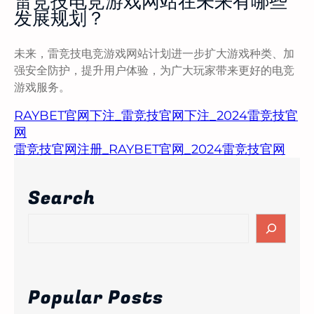
雷竞技电竞游戏网站在未来有哪些
发展规划？
未来，雷竞技电竞游戏网站计划进一步扩大游戏种类、加
强安全防护，提升用户体验，为广大玩家带来更好的电竞
游戏服务。
RAYBET官网下注_雷竞技官网下注_2024雷竞技官
网
雷竞技官网注册_RAYBET官网_2024雷竞技官网
Search
S
e
a
r
c
Popular Posts
h