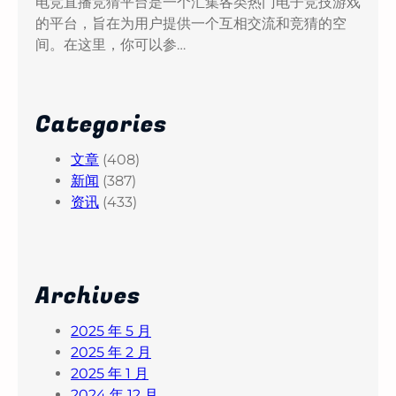
电竞直播竞猜平台是一个汇集各类热门电子竞技游戏
的平台，旨在为用户提供一个互相交流和竞猜的空
间。在这里，你可以参…
Categories
文章
(408)
新闻
(387)
资讯
(433)
Archives
2025 年 5 月
2025 年 2 月
2025 年 1 月
2024 年 12 月