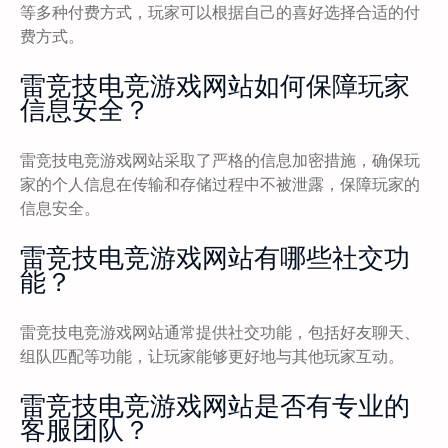
等多种付费方式，玩家可以根据自己的喜好选择合适的付
费方式。
雷竞技电竞游戏网站如何保障玩家
信息安全？
雷竞技电竞游戏网站采取了严格的信息加密措施，确保玩
家的个人信息在传输和存储过程中不被泄露，保障玩家的
信息安全。
雷竞技电竞游戏网站有哪些社交功
能？
雷竞技电竞游戏网站通常提供社交功能，包括好友聊天、
组队匹配等功能，让玩家能够更好地与其他玩家互动。
雷竞技电竞游戏网站是否有专业的
客服团队？