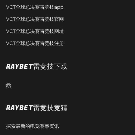
VCT全球总决赛雷竞技app
VCT全球总决赛雷竞技官网
VCT全球总决赛雷竞技网址
VCT全球总决赛雷竞技注册
RAYBET雷竞技下载
RAYBET雷竞技竞猜
探索最新的电竞赛事资讯