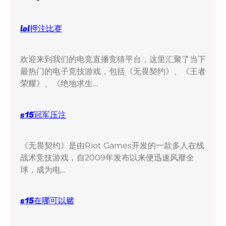
lol押注比赛
欢迎来到我们的电竞直播竞猜平台，这里汇聚了当下
最热门的电子竞技游戏，包括《无畏契约》、《王者
荣耀》、《绝地求生…
s15冠军压注
《无畏契约》是由Riot Games开发的一款多人在线
战术竞技游戏，自2009年发布以来便迅速风靡全
球，成为电…
s15在哪可以赌