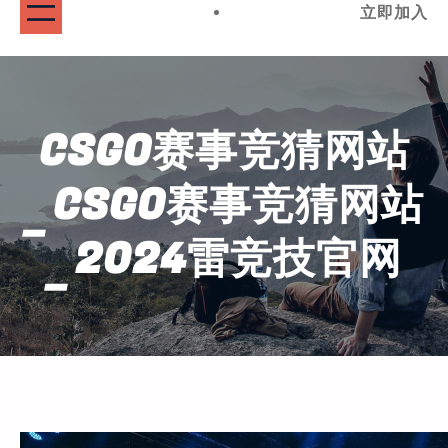
立即加入
CSGO赛事竞猜网站
_CSGO赛事竞猜网站
_2024雷竞技官网