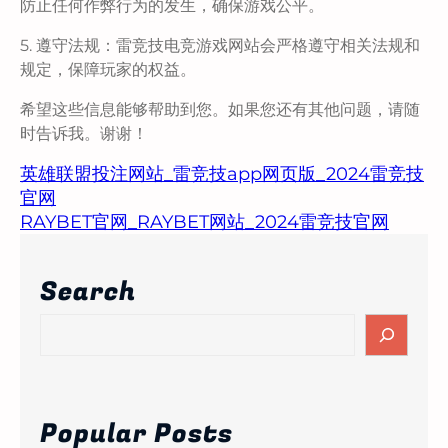
防止任何作弊行为的发生，确保游戏公平。
5. 遵守法规：雷竞技电竞游戏网站会严格遵守相关法规和
规定，保障玩家的权益。
希望这些信息能够帮助到您。如果您还有其他问题，请随
时告诉我。谢谢！
英雄联盟投注网站_雷竞技app网页版_2024雷竞技
官网
RAYBET官网_RAYBET网站_2024雷竞技官网
Search
S
e
a
r
c
Popular Posts
h