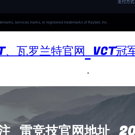
ANT、瓦罗兰特官网_VCT
下注_雷竞技官网地址_2