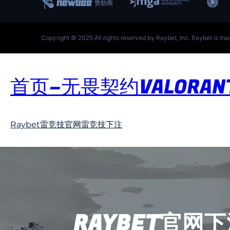
跳
至
首页–无畏契约VALOR
内
容
Raybet雷竞技官网
雷竞技下注
RAYBET官网