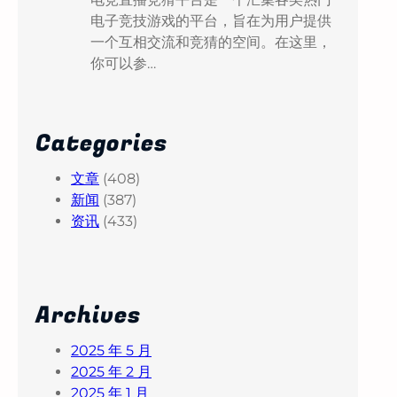
电子竞技游戏的平台，旨在为用户提供
一个互相交流和竞猜的空间。在这里，
你可以参…
Categories
文章
(408)
新闻
(387)
资讯
(433)
Archives
2025 年 5 月
2025 年 2 月
2025 年 1 月