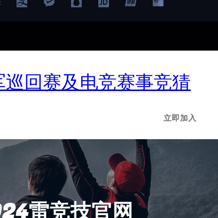
冠军巡回赛及电竞赛事竞猜
立即加入
024雷竞技官网