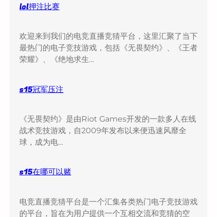
lol押注比赛
欢迎来到我们的电竞直播竞猜平台，这里汇聚了当下
最热门的电子竞技游戏，包括《无畏契约》、《王者
荣耀》、《绝地求生…
s15冠军压注
《无畏契约》是由Riot Games开发的一款多人在线
战术竞技游戏，自2009年发布以来便迅速风靡全
球，成为电…
s15在哪可以赌
电竞直播竞猜平台是一个汇集各类热门电子竞技游戏
的平台，旨在为用户提供一个互相交流和竞猜的空