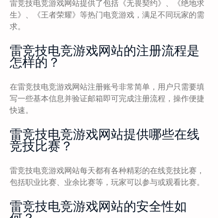
雷竞技电竞游戏网站提供了包括《无畏契约》、《绝地求
生》、《王者荣耀》等热门电竞游戏，满足不同玩家的需
求。
雷竞技电竞游戏网站的注册流程是
怎样的？
在雷竞技电竞游戏网站注册账号非常简单，用户只需要填
写一些基本信息并验证邮箱即可完成注册流程，操作便捷
快速。
雷竞技电竞游戏网站提供哪些在线
竞技比赛？
雷竞技电竞游戏网站每天都有各种精彩的在线竞技比赛，
包括职业比赛、业余比赛等，玩家可以参与或观看比赛。
雷竞技电竞游戏网站的安全性如