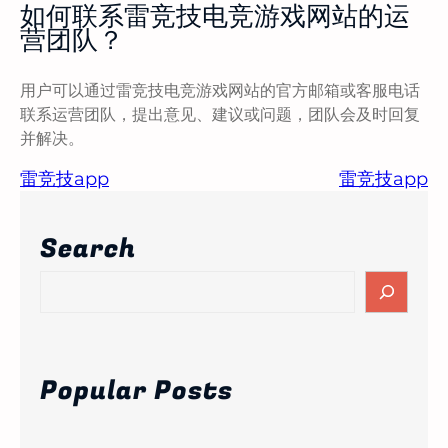
如何联系雷竞技电竞游戏网站的运
营团队？
用户可以通过雷竞技电竞游戏网站的官方邮箱或客服电话
联系运营团队，提出意见、建议或问题，团队会及时回复
并解决。
雷竞技app
雷竞技app
Search
S
e
a
r
c
Popular Posts
h