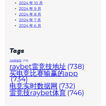
2024 年 10 月
2024 年 9 月
2024 年 8 月
2024 年 7 月
2024 年 6 月
Tags
JJB竞技宝
(719)
raybet雷竞技地址
(738)
买电竞比赛输赢的app
(734)
电竞实时数据网
(732)
雷竞技raybet体育
(746)