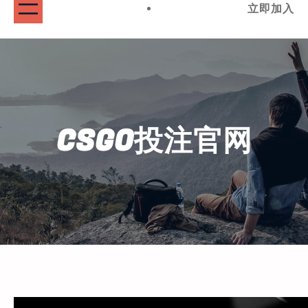
立即加入
CSGO投注官网