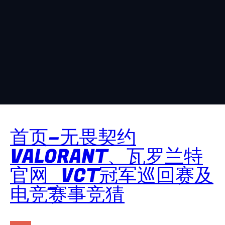
首页–无畏契约
VALORANT、瓦罗兰特
官网_VCT冠军巡回赛及
电竞赛事竞猜