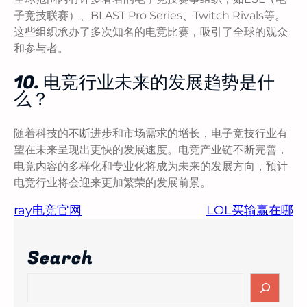
子竞技联赛）、BLAST Pro Series、Twitch Rivals等。
这些组织承办了多次知名的电竞比赛，吸引了全球的观众
和参与者。
10. 电竞行业未来的发展趋势是什
么？
随着科技的不断进步和市场需求的增长，电子竞技行业有
望在未来呈现出更快的发展速度。电竞产业链不断完善，
电竞内容的多样化和专业化将成为未来的发展方向，预计
电竞行业将会迎来更加繁荣的发展前景。
ray电竞官网
LOL买输赢在哪
Search
S
e