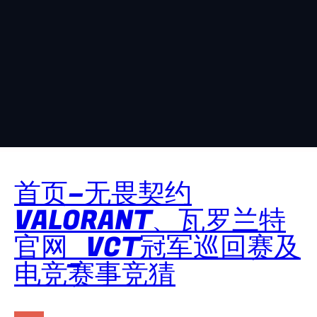
首页–无畏契约
VALORANT、瓦罗兰特
官网_VCT冠军巡回赛及
电竞赛事竞猜