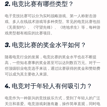
2. 电竞比赛有哪些类型？
电子竞技比赛可以分为实时战略游戏、第一人称射击游
戏、多人在线战术游戏等多种类型。常见的电竞比赛包括
《无畏契约》、《守望先锋》、《绝地求生》等，每种游
戏类型都有相应的比赛项目。
3. 电竞比赛的奖金水平如何？
随着电竞行业的发展，电竞比赛的奖金水平也在不断提
高，一些知名赛事的奖金甚至可以达到数百万元。对于一
些顶级职业电竞选手来说，通过比赛获得的奖金和赞助费
可以成为其主要收入来源。
4. 电竞对于年轻人有何吸引力？
电竞作为一种新兴的竞技娱乐方式，受到了年轻人的广泛
关注和喜爱。电竞游戏刺激有趣，操作简单直观，同时电