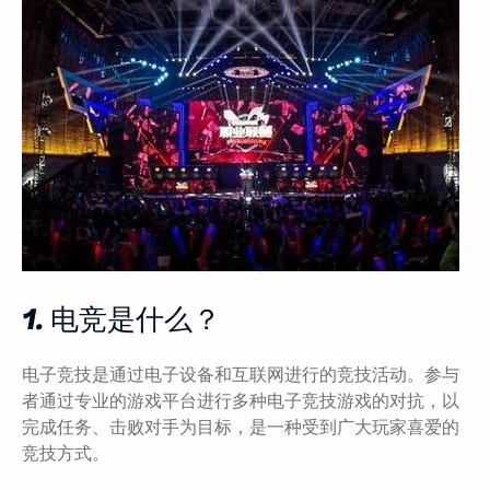
1. 电竞是什么？
电子竞技是通过电子设备和互联网进行的竞技活动。参与
者通过专业的游戏平台进行多种电子竞技游戏的对抗，以
完成任务、击败对手为目标，是一种受到广大玩家喜爱的
竞技方式。