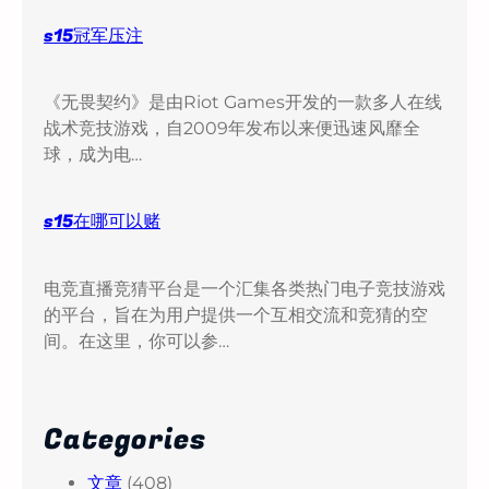
s15冠军压注
《无畏契约》是由Riot Games开发的一款多人在线
战术竞技游戏，自2009年发布以来便迅速风靡全
球，成为电…
s15在哪可以赌
电竞直播竞猜平台是一个汇集各类热门电子竞技游戏
的平台，旨在为用户提供一个互相交流和竞猜的空
间。在这里，你可以参…
Categories
文章
(408)