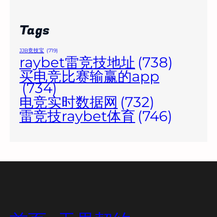
Tags
JJB竞技宝
(719)
raybet雷竞技地址
(738)
买电竞比赛输赢的app
(734)
电竞实时数据网
(732)
雷竞技raybet体育
(746)