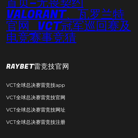
首页–无畏契约
VALORANT、瓦罗兰特
官网_VCT冠军巡回赛及
电竞赛事竞猜
RAYBET雷竞技官网
VCT全球总决赛雷竞技app
VCT全球总决赛雷竞技官网
VCT全球总决赛雷竞技网址
VCT全球总决赛雷竞技注册