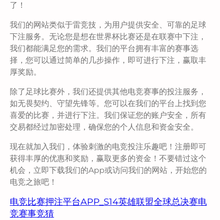
了！
我们的网站类似于雷竞技，为用户提供安全、可靠的足球
下注服务。无论您是想在世界杯比赛还是在联赛中下注，
我们都能满足您的需求。我们的平台拥有丰富的赛事选
择，您可以通过简单的几步操作，即可进行下注，赢取丰
厚奖励。
除了足球比赛外，我们还提供其他电竞赛事的投注服务，
如无畏契约、守望先锋等。您可以在我们的平台上找到您
喜爱的比赛，并进行下注。我们保证您的账户安全，所有
交易都经过加密处理，确保您的个人信息和资金安全。
现在就加入我们，体验刺激的电竞投注乐趣吧！注册即可
获得丰厚的优惠和奖励，赢取更多的资金！不要错过这个
机会，立即下载我们的App或访问我们的网站，开始您的
电竞之旅吧！
电竞比赛押注平台APP_S14英雄联盟全球总决赛电
竞赛事竞猜