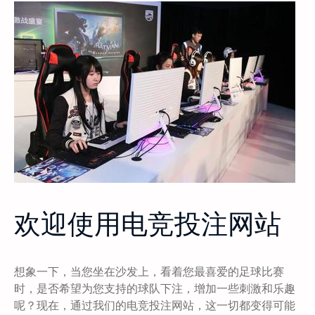
欢迎使用电竞投注网站
想象一下，当您坐在沙发上，看着您最喜爱的足球比赛
时，是否希望为您支持的球队下注，增加一些刺激和乐趣
呢？现在，通过我们的电竞投注网站，这一切都变得可能