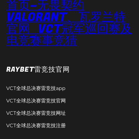
首页–无畏契约
VALORANT、瓦罗兰特
官网_VCT冠军巡回赛及
电竞赛事竞猜
RAYBET雷竞技官网
VCT全球总决赛雷竞技app
VCT全球总决赛雷竞技官网
VCT全球总决赛雷竞技网址
VCT全球总决赛雷竞技注册