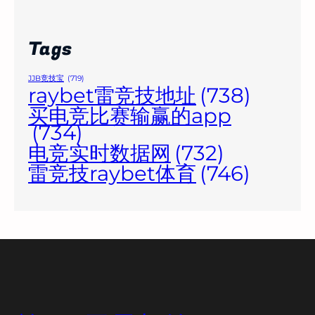
Tags
JJB竞技宝
(719)
raybet雷竞技地址
(738)
买电竞比赛输赢的app
(734)
电竞实时数据网
(732)
雷竞技raybet体育
(746)