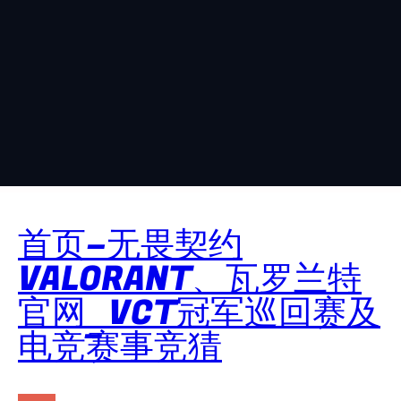
首页–无畏契约
VALORANT、瓦罗兰特
官网_VCT冠军巡回赛及
电竞赛事竞猜