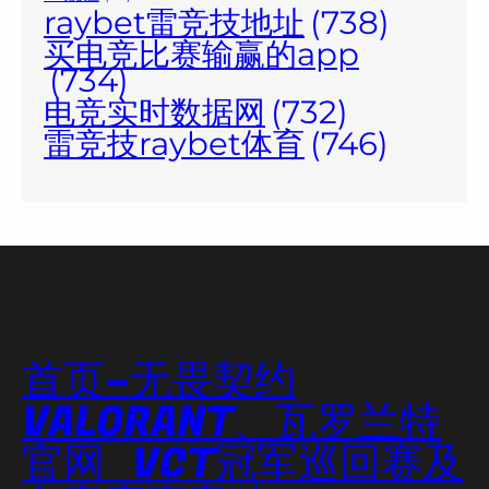
raybet雷竞技地址
(738)
买电竞比赛输赢的app
(734)
电竞实时数据网
(732)
雷竞技raybet体育
(746)
首页–无畏契约
VALORANT、瓦罗兰特
官网_VCT冠军巡回赛及