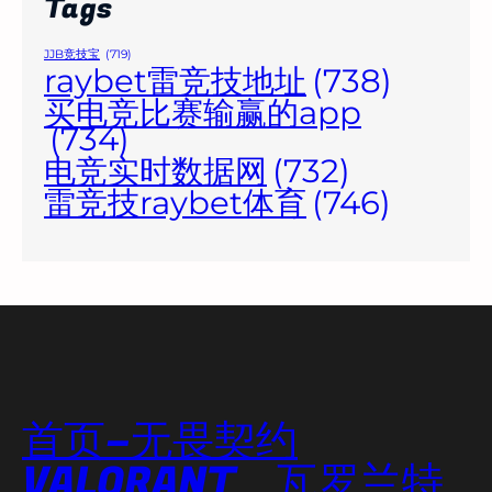
Tags
JJB竞技宝
(719)
raybet雷竞技地址
(738)
买电竞比赛输赢的app
(734)
电竞实时数据网
(732)
雷竞技raybet体育
(746)
首页–无畏契约
VALORANT、瓦罗兰特