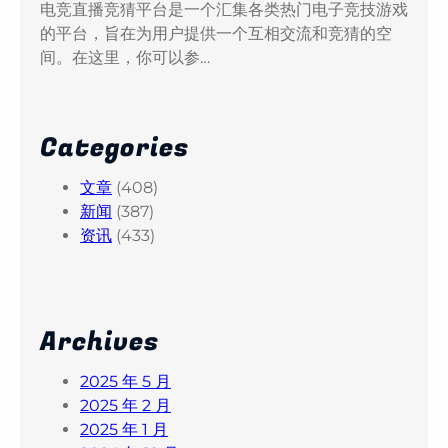
电竞直播竞猜平台是一个汇集各类热门电子竞技游戏
的平台，旨在为用户提供一个互相交流和竞猜的空
间。在这里，你可以参…
Categories
文章
(408)
新闻
(387)
资讯
(433)
Archives
2025 年 5 月
2025 年 2 月
2025 年 1 月