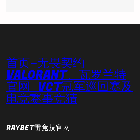
首页–无畏契约
VALORANT、瓦罗兰特
官网_VCT冠军巡回赛及
电竞赛事竞猜
RAYBET雷竞技官网