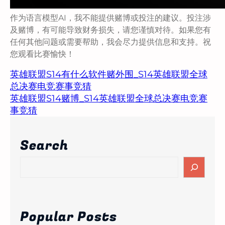
作为语言模型AI，我不能提供赌博或投注的建议。投注涉
及赌博，有可能导致财务损失，请您谨慎对待。如果您有
任何其他问题或需要帮助，我会尽力提供信息和支持。祝
您观看比赛愉快！
英雄联盟S14有什么软件赌外围_S14英雄联盟全球
总决赛电竞赛事竞猜
英雄联盟S14赌博_S14英雄联盟全球总决赛电竞赛
事竞猜
Search
S
e
a
r
c
Popular Posts
h