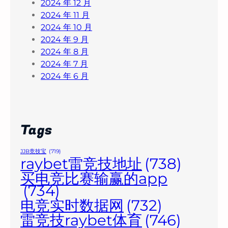
2024 年 12 月
2024 年 11 月
2024 年 10 月
2024 年 9 月
2024 年 8 月
2024 年 7 月
2024 年 6 月
Tags
JJB竞技宝
(719)
raybet雷竞技地址
(738)
买电竞比赛输赢的app
(734)
电竞实时数据网
(732)
雷竞技raybet体育
(746)