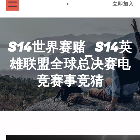
立即加入
S14世界赛赌_S14英
雄联盟全球总决赛电
竞赛事竞猜