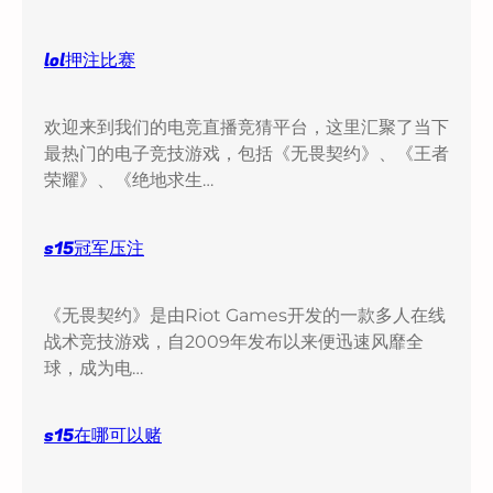
lol押注比赛
欢迎来到我们的电竞直播竞猜平台，这里汇聚了当下
最热门的电子竞技游戏，包括《无畏契约》、《王者
荣耀》、《绝地求生…
s15冠军压注
《无畏契约》是由Riot Games开发的一款多人在线
战术竞技游戏，自2009年发布以来便迅速风靡全
球，成为电…
s15在哪可以赌