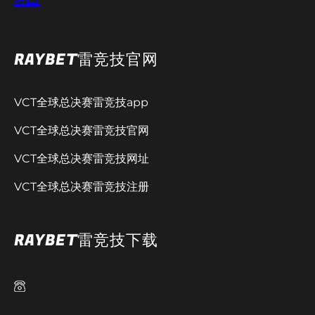
RAYBET雷竞技官网
VCT全球总决赛雷竞技app
VCT全球总决赛雷竞技官网
VCT全球总决赛雷竞技网址
VCT全球总决赛雷竞技注册
RAYBET雷竞技下载