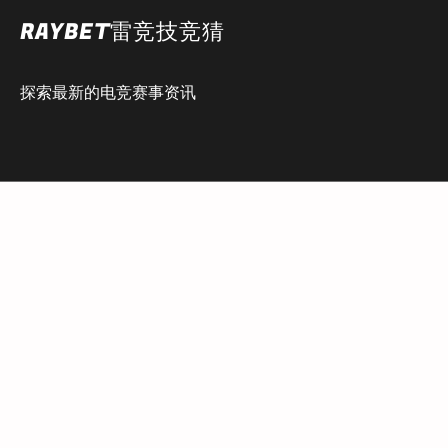
RAYBET雷竞技竞猜
探索最新的电竞赛事资讯