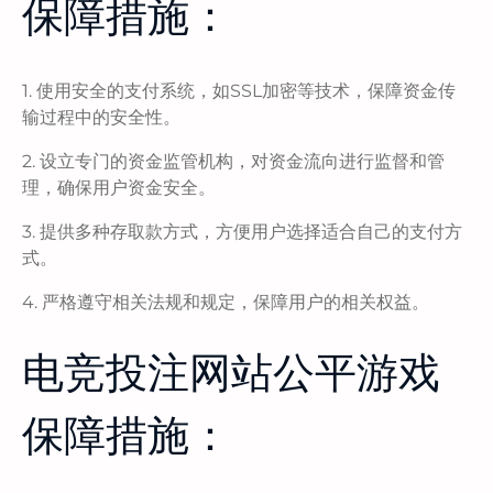
保障措施：
1. 使用安全的支付系统，如SSL加密等技术，保障资金传
输过程中的安全性。
2. 设立专门的资金监管机构，对资金流向进行监督和管
理，确保用户资金安全。
3. 提供多种存取款方式，方便用户选择适合自己的支付方
式。
4. 严格遵守相关法规和规定，保障用户的相关权益。
电竞投注网站公平游戏
保障措施：