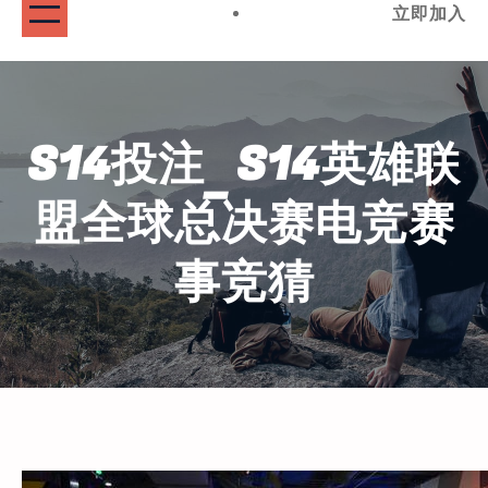
立即加入
S14投注_S14英雄联
盟全球总决赛电竞赛
事竞猜