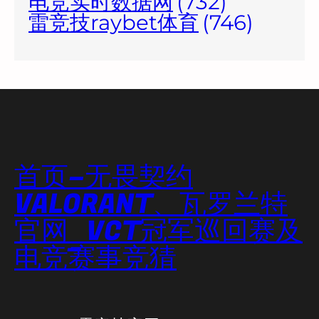
电竞实时数据网
(732)
雷竞技raybet体育
(746)
首页–无畏契约
VALORANT、瓦罗兰特
官网_VCT冠军巡回赛及
电竞赛事竞猜