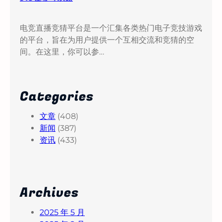
电竞直播竞猜平台是一个汇集各类热门电子竞技游戏
的平台，旨在为用户提供一个互相交流和竞猜的空
间。在这里，你可以参…
Categories
文章
(408)
新闻
(387)
资讯
(433)
Archives
2025 年 5 月