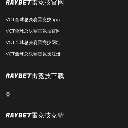
RAYBET雷竞技官网
VCT全球总决赛雷竞技app
VCT全球总决赛雷竞技官网
VCT全球总决赛雷竞技网址
VCT全球总决赛雷竞技注册
RAYBET雷竞技下载
RAYBET雷竞技竞猜