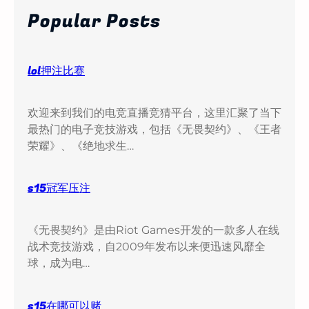
c
Popular Posts
h
lol押注比赛
欢迎来到我们的电竞直播竞猜平台，这里汇聚了当下
最热门的电子竞技游戏，包括《无畏契约》、《王者
荣耀》、《绝地求生…
s15冠军压注
《无畏契约》是由Riot Games开发的一款多人在线
战术竞技游戏，自2009年发布以来便迅速风靡全
球，成为电…
s15在哪可以赌